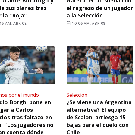
a U ante Botafogo y
Gareca: el DT sueña con
la sus planes tras
el regreso de un jugador
r la "Roja"
a la Selección
46 AM, ABR 08
10:06 AM, ABR 08
nos por el mundo
Selección
dio Borghi pone en
¿Se viene una Argentina
ugar a Carlos
alternativa? El equipo
cios tras faltazo en
de Scaloni arriesga 15
: "Los jugadores no
bajas para el duelo con
an cuenta dónde
Chile