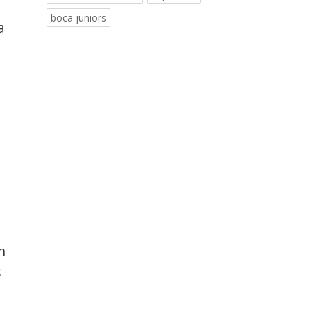
boca juniors
a
n
s