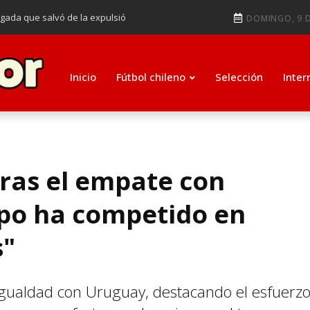
ugada que salvó de la expulsió
DOMINGO, 9 D
audiendo en notable goleada de la
e clasificar a octavos de
Inicio
Fútbol chileno
Selección
Inter
ti como su nuevo entrenador para
tras el empate con
ipo ha competido en
s"
a igualdad con Uruguay, destacando el esfuerz