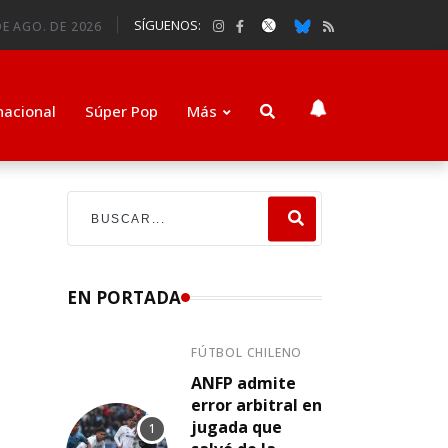
SÍGUENOS:
E AGO. DE 2026
nacional
Súper Pop
Más
EN PORTADA
FÚTBOL CHILENO
ANFP admite
error arbitral en
o
jugada que