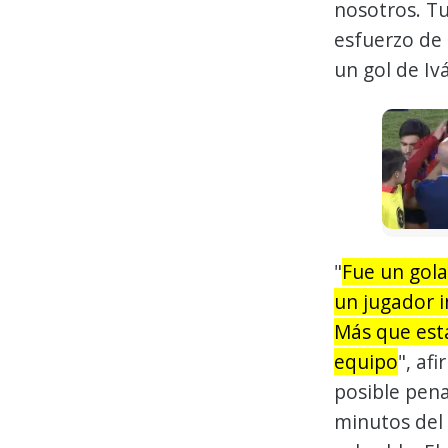
nosotros. Tu
esfuerzo de 
un gol de Iv
"
Fue un gola
un jugador 
Más que esta
equipo
", af
posible pena
minutos del 