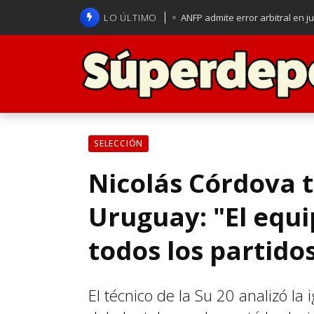
LO ÚLTIMO
ANFP admite error arbitral en j
Lucas Assadi dejó a todos apl
La U se aferra a la esperanza d
Brasil anuncia a Carlo Ancelot
SELECCIÓN
Nicolás Córdova 
Uruguay: "El equ
todos los partido
El técnico de la Su 20 analizó l