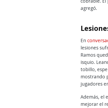
cobrable. El
agregó.
Lesiones
En
conversa
lesiones suf
Ramos queda
isquio. Lean
tobillo, es
mostrando p
jugadores en
Además, el e
mejorar el r