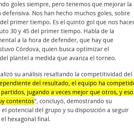
ndo goles siempre, pero tenemos que mejorar la
n defensiva. Nos han hecho muchos goles, sobre
l del primer tiempo. Es el quinto gol que nos hace
uto 30 y 45 del primer tiempo. Habla de la
ental a la hora de defender, que hay que
ostuvo Córdova, quien busca optimizar el
el plantel a medida que avanza el torneo.
nalizó su análisis resaltando la competitividad del
ependiente del resultado, el equipo ha competid
 partidos, jugando a veces mejor que otros, y eso
uy contentos
", concluyó, demostrando su
 el potencial del grupo y su disposición a seguir
el hexagonal final.