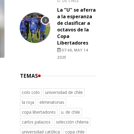
U. DE CHILE
La "U" se aferra
a la esperanza
de clasificar a
octavos de la
Copa
Libertadores
07:46, MAY 14
2025
TEMAS
colo colo
universidad de chile
la roja
eliminatorias
copa libertadores
u. de chile
carlos palacios
selección chilena
universidad católica
copa chile