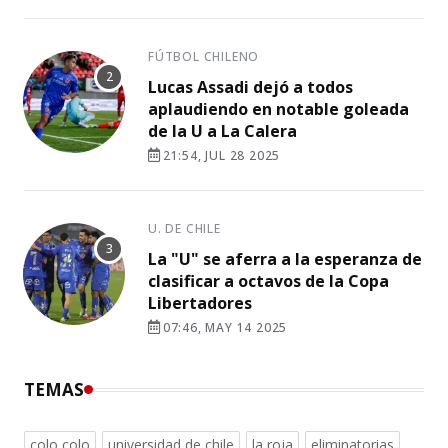
FÚTBOL CHILENO
Lucas Assadi dejó a todos
aplaudiendo en notable goleada
de la U a La Calera
21:54, JUL 28 2025
U. DE CHILE
La "U" se aferra a la esperanza de
clasificar a octavos de la Copa
Libertadores
07:46, MAY 14 2025
TEMAS
colo colo
universidad de chile
la roja
eliminatorias