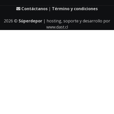
Contáctanos
|
Término y condiciones
2026
©
Súperdepor
| hosting, soporte y desarrollo por
www.dast.cl