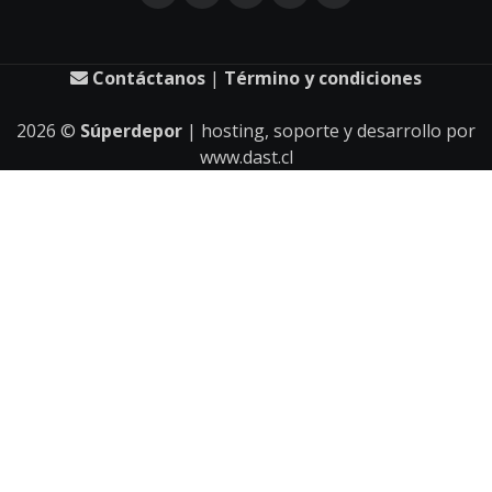
Contáctanos
|
Término y condiciones
2026
©
Súperdepor
| hosting, soporte y desarrollo por
www.dast.cl