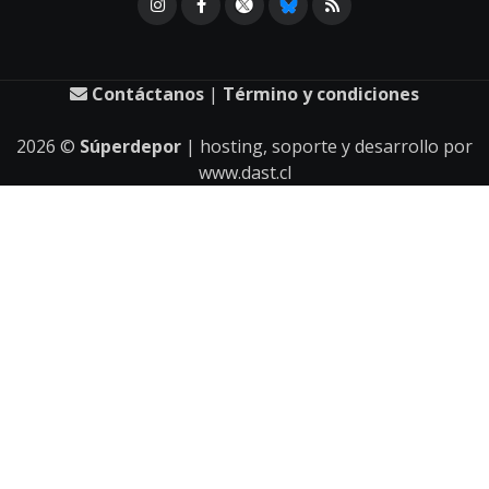
Contáctanos
|
Término y condiciones
2026
©
Súperdepor
| hosting, soporte y desarrollo por
www.dast.cl