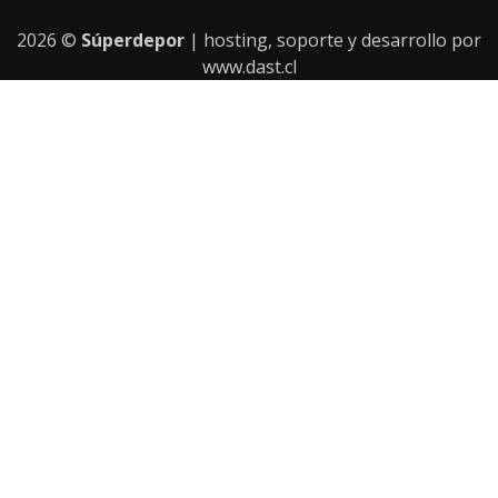
2026
©
Súperdepor
| hosting, soporte y desarrollo por
www.dast.cl