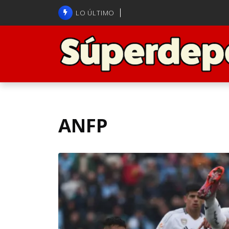
Brasil anuncia a Carlo Ancelot
LO ÚLTIMO
ANFP admite error arbitral en j
ANFP