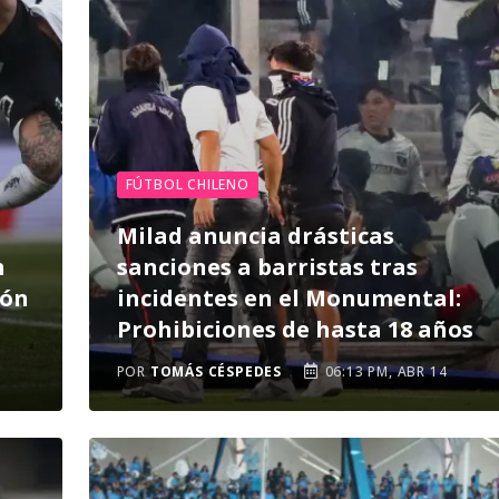
FÚTBOL CHILENO
Milad anuncia drásticas
n
sanciones a barristas tras
ión
incidentes en el Monumental:
Prohibiciones de hasta 18 años
POR
TOMÁS CÉSPEDES
06:13 PM, ABR 14