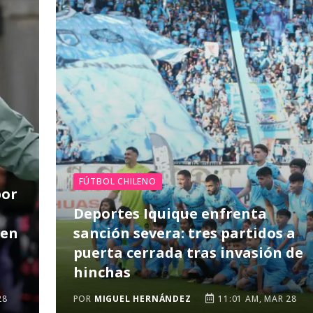
FÚTBOL CHILENO
por
Deportes Iquique enfrenta
ben
sanción severa: tres partidos a
puerta cerrada tras invasión de
hinchas
28
POR
MIGUEL HERNÁNDEZ
11:01 AM, MAR 28