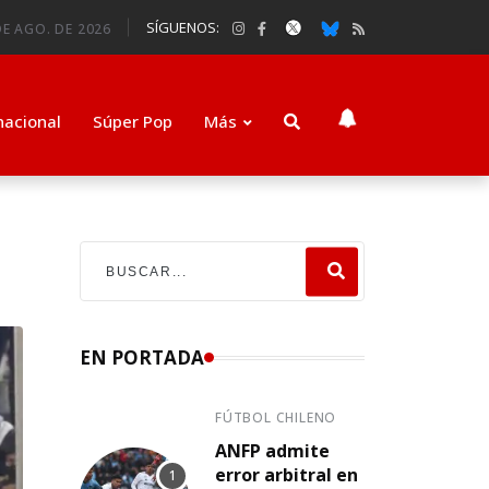
SÍGUENOS:
DE AGO. DE 2026
nacional
Súper Pop
Más
EN PORTADA
FÚTBOL CHILENO
ANFP admite
error arbitral en