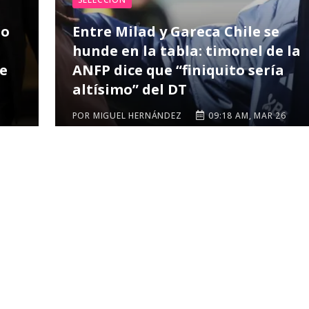
io
Entre Milad y Gareca Chile se
hunde en la tabla: timonel de la
re
ANFP dice que “finiquito sería
altísimo” del DT
6
POR MIGUEL HERNÁNDEZ
09:18 AM, MAR 26