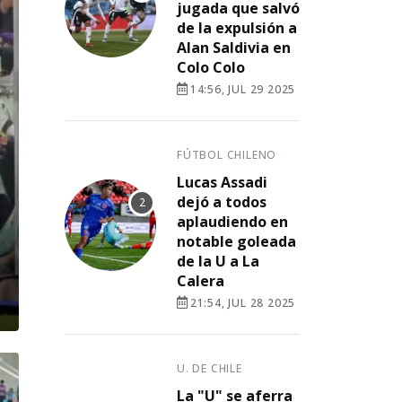
jugada que salvó
de la expulsión a
Alan Saldivia en
Colo Colo
14:56, JUL 29 2025
FÚTBOL CHILENO
Lucas Assadi
dejó a todos
aplaudiendo en
notable goleada
de la U a La
Calera
21:54, JUL 28 2025
U. DE CHILE
La "U" se aferra