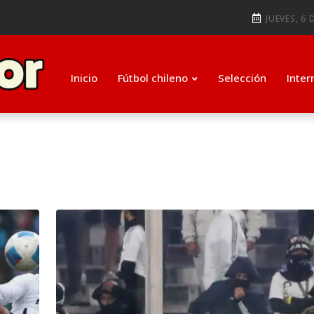
ti como su nuevo entrenador para
JUEVES, 6 
ugada que salvó de la expulsió
Inicio
Fútbol chileno
Selección
Inter