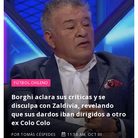
FÚTBOL CHILENO
Borghi aclara sus críticas y se
disculpa con Zaldivia, revelando
que sus dardos iban dirigidos a otro
ex Colo Colo
POR TOMÁS CÉSPEDES
11:58 AM, OCT 01