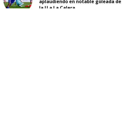
aplaudiendo en notable goleada de
la U a La Calera
21:54, JUL 28 2025
U. DE CHILE
La "U" se aferra a la esperanza de
clasificar a octavos de la Copa
Libertadores
07:46, MAY 14 2025
TEMAS
colo colo
universidad de chile
la roja
eliminatorias
copa libertadores
u. de chile
carlos palacios
selección chilena
universidad católica
copa chile
boca juniors