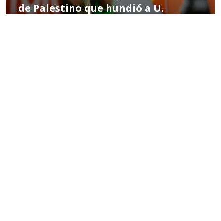
de Palestino que hundió a U.
Católica
POR MIGUEL HERNÁNDEZ
10:03 AM, MAR 05