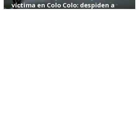
víctima en Colo Colo: despiden a
alto directivo
POR MIGUEL HERNÁNDEZ
02:33 PM, FEB 26