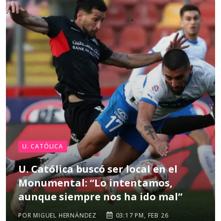
U. CATÓLICA
U. Católica buscó ser local en el
Monumental: “Lo intentamos,
aunque siempre nos ha ido mal”
POR MIGUEL HERNÁNDEZ
03:17 PM, FEB 26