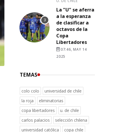
U. DE CHILE
La "U" se aferra
a la esperanza
de clasificar a
octavos de la
Copa
Libertadores
07:46, MAY 14
2025
TEMAS
colo colo
universidad de chile
la roja
eliminatorias
copa libertadores
u. de chile
carlos palacios
selección chilena
universidad católica
copa chile