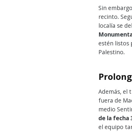
Sin embargo,
recinto. Seg
localía se d
Monumenta
estén listos
Palestino.
Prolonga
Además, el 
fuera de Mac
medio Senti
de la fecha 
el equipo ta