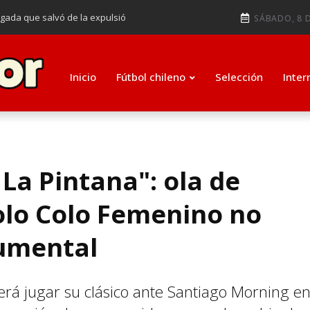
ugada que salvó de la expulsió
SÁBADO, 8 D
audiendo en notable goleada de la
e clasificar a octavos de
Inicio
Fútbol chileno
Selección
Inter
ti como su nuevo entrenador para
 La Pintana": ola de
olo Colo Femenino no
numental
erá jugar su clásico ante Santiago Morning e