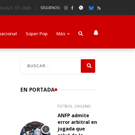
SÍGUENOS:
E AGO. DE 2026
nacional
Súper Pop
Más
EN PORTADA
FÚTBOL CHILENO
ANFP admite
error arbitral en
n
jugada que