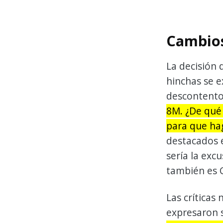
Cambios
La decisión 
hinchas se e
descontento
8M. ¿De qué 
para que hag
destacados e
sería la exc
también es C
Las críticas
expresaron s