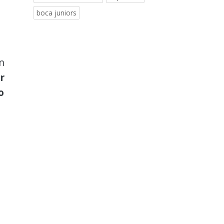
boca juniors
n
r
o