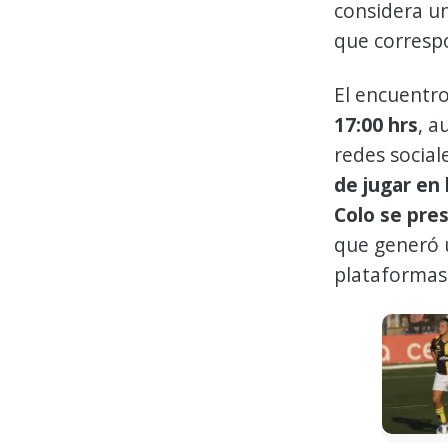
considera un
que corresp
El encuentro
17:00 hrs
, a
redes social
de jugar en 
Colo se pre
que generó u
plataformas 