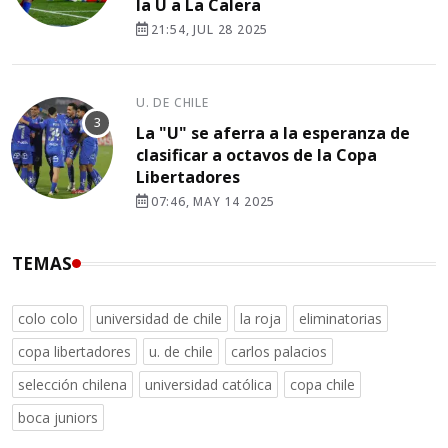
la U a La Calera
21:54, JUL 28 2025
U. DE CHILE
La "U" se aferra a la esperanza de
clasificar a octavos de la Copa
Libertadores
07:46, MAY 14 2025
TEMAS
colo colo
universidad de chile
la roja
eliminatorias
copa libertadores
u. de chile
carlos palacios
selección chilena
universidad católica
copa chile
boca juniors