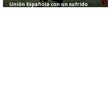
Unión Española con un sufrido
triunfo ante Deportes Copiapó
POR TOMÁS CÉSPEDES
03:47 PM, SEP 15
EN PORTADA
FÚTBOL CHILENO
ANFP admite error arbitral en
jugada que salvó de la expulsión a
Alan Saldivia en Colo Colo
14:56, JUL 29 2025