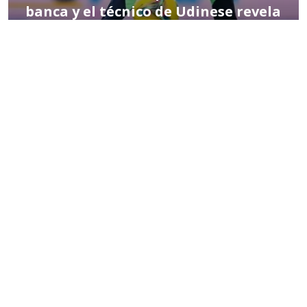
banca y el técnico de Udinese revela
el motivo
POR TOMÁS CÉSPEDES
06:59 PM, DEC 14
EN PORTADA
FÚTBOL CHILENO
ANFP admite error arbitral en
jugada que salvó de la expulsión a
Alan Saldivia en Colo Colo
14:56, JUL 29 2025