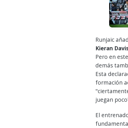
Runjaic aña
Kieran Davi
Pero en este
demás tambi
Esta declarac
formación a
"ciertament
juegan poco
El entrenado
fundamental