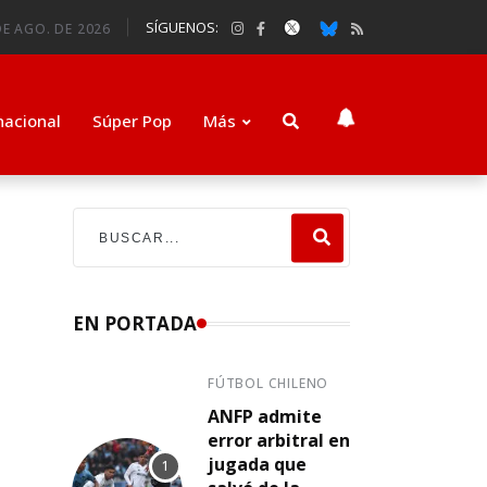
SÍGUENOS:
DE AGO. DE 2026
nacional
Súper Pop
Más
EN PORTADA
FÚTBOL CHILENO
ANFP admite
error arbitral en
jugada que