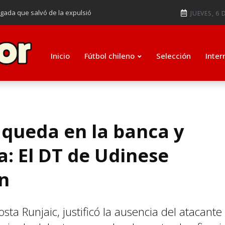
ugada que salvó de la expulsió
JUEVES, 6 
audiendo en notable goleada de la
e clasificar a octavos de
Inicio
Fútbol chileno
Selección
Inter
ti como su nuevo entrenador para
 queda en la banca y
a: El DT de Udinese
ón
osta Runjaic, justificó la ausencia del atacante