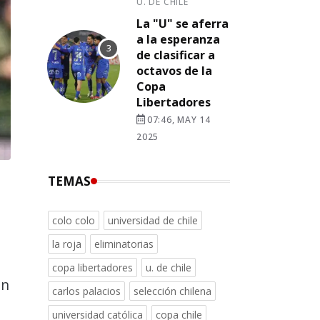
U. DE CHILE
La "U" se aferra
a la esperanza
de clasificar a
octavos de la
Copa
Libertadores
07:46, MAY 14
2025
TEMAS
colo colo
universidad de chile
la roja
eliminatorias
copa libertadores
u. de chile
ón
carlos palacios
selección chilena
universidad católica
copa chile