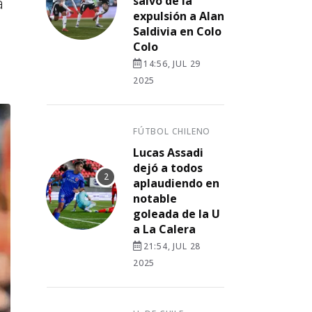
a
salvó de la
expulsión a Alan
Saldivia en Colo
Colo
14:56, JUL 29
2025
FÚTBOL CHILENO
Lucas Assadi
dejó a todos
aplaudiendo en
notable
goleada de la U
a La Calera
21:54, JUL 28
2025