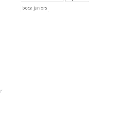
boca juniors
é
r