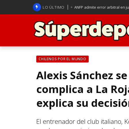
LO ÚLTIMO
ANFP admite error arbitral en j
Lucas Assadi dejó a todos apl
La U se aferra a la esperanza d
Brasil anuncia a Carlo Ancelot
CHILENOS POR EL MUNDO
Alexis Sánchez se
complica a La Roj
explica su decisi
El entrenador del club italiano, K