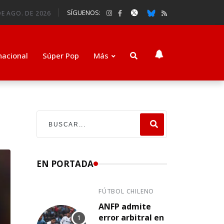
SÍGUENOS:
E AGO. DE 2026
nacional
Súper Pop
Más
EN PORTADA
FÚTBOL CHILENO
ANFP admite
error arbitral en