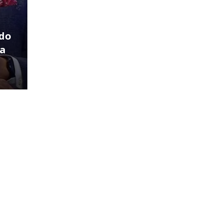
ndo
 a