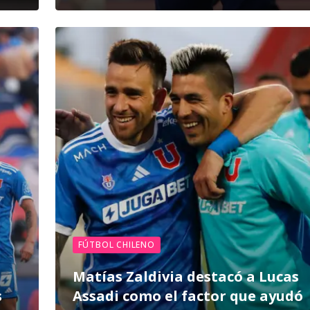
FÚTBOL CHILENO
Matías Zaldivia destacó a Lucas
s
Assadi como el factor que ayudó