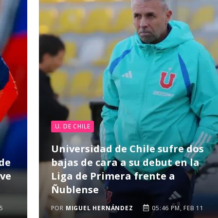
U. DE CHILE
Universidad de Chile sufre dos
 de
bajas de cara a su debut en la
ave
Liga de Primera frente a
Ñublense
5
POR
MIGUEL HERNÁNDEZ
05:46 PM, FEB 11