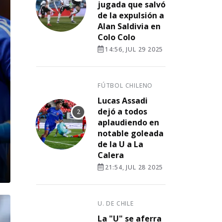
jugada que salvó
de la expulsión a
Alan Saldivia en
Colo Colo
14:56, JUL 29 2025
FÚTBOL CHILENO
Lucas Assadi
dejó a todos
aplaudiendo en
notable goleada
de la U a La
Calera
21:54, JUL 28 2025
U. DE CHILE
La "U" se aferra