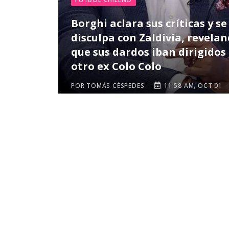
Borghi aclara sus críticas y se
disculpa con Zaldivia, revela
que sus dardos iban dirigidos
otro ex Colo Colo
POR TOMÁS CÉSPEDES
11:58 AM, OCT 01