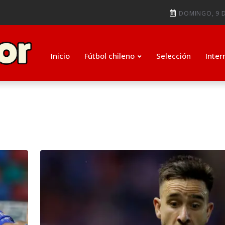
ti como su nuevo entrenador para
DOMINGO, 9 D
ugada que salvó de la expulsió
Inicio
Fútbol chileno
Selección
Inter