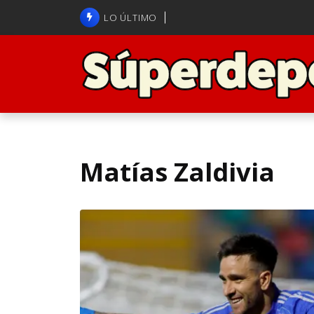
Brasil anuncia a Carlo Ancelot
LO ÚLTIMO
ANFP admite error arbitral en j
Matías Zaldivia