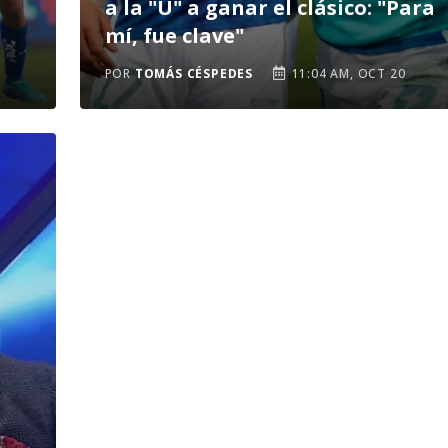
a la "U" a ganar el clásico: "Para
mí, fue clave"
POR
TOMÁS CÉSPEDES
11:04 AM, OCT 20