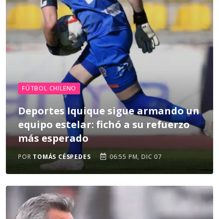
FÚTBOL CHILENO
Deportes Iquique sigue armando un
equipo estelar: fichó a su refuerzo
más esperado
POR
TOMÁS CÉSPEDES
06:55 PM, DIC 07