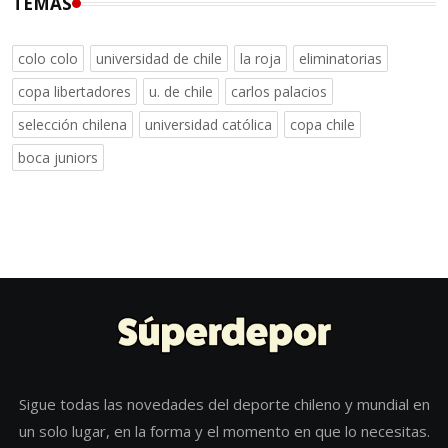
TEMAS
colo colo
universidad de chile
la roja
eliminatorias
copa libertadores
u. de chile
carlos palacios
selección chilena
universidad católica
copa chile
boca juniors
Sigue todas las novedades del deporte chileno y mundial en
un solo lugar, en la forma y el momento en que lo necesitas.