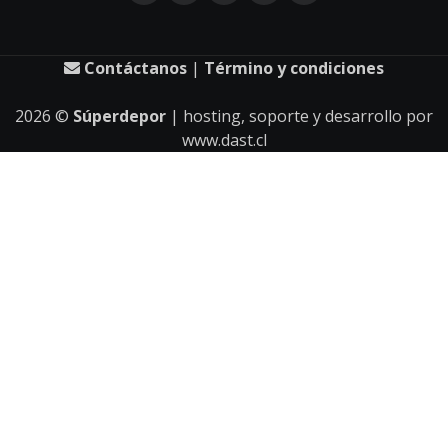
Contáctanos
|
Término y condiciones
2026
©
Súperdepor
| hosting, soporte y desarrollo por
www.dast.cl