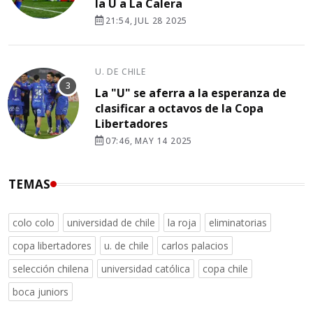
la U a La Calera
21:54, JUL 28 2025
U. DE CHILE
La "U" se aferra a la esperanza de
clasificar a octavos de la Copa
Libertadores
07:46, MAY 14 2025
TEMAS
colo colo
universidad de chile
la roja
eliminatorias
copa libertadores
u. de chile
carlos palacios
selección chilena
universidad católica
copa chile
boca juniors