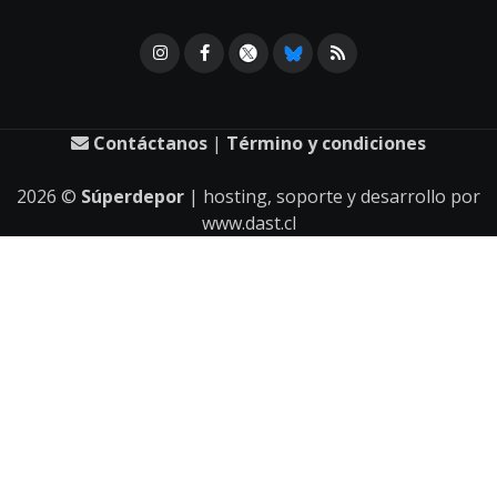
Contáctanos
|
Término y condiciones
2026
©
Súperdepor
| hosting, soporte y desarrollo por
www.dast.cl