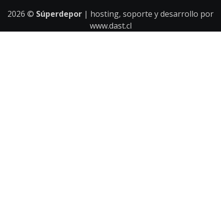
2026
©
Súperdepor
| hosting, soporte y desarrollo por
www.dast.cl