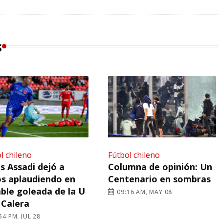
s
l chileno
Fútbol chileno
s Assadi dejó a
Columna de opinión: Un
s aplaudiendo en
Centenario en sombras
ble goleada de la U
09:16 AM, MAY 08
 Calera
54 PM, JUL 28