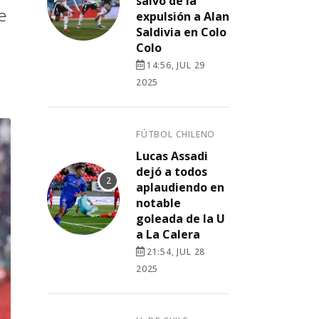
salvó de la
e
expulsión a Alan
Saldivia en Colo
Colo
14:56, JUL 29
2025
FÚTBOL CHILENO
Lucas Assadi
dejó a todos
aplaudiendo en
notable
goleada de la U
a La Calera
21:54, JUL 28
2025