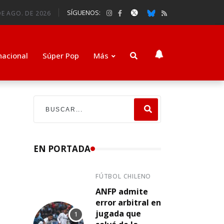
SÍGUENOS:
DE AGO. DE 2026
nacional
Súper Pop
Más
EN PORTADA
FÚTBOL CHILENO
ANFP admite
error arbitral en
jugada que