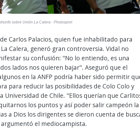
 triunfo sobre Unión La Calera - Photosport
 de Carlos Palacios, quien fue inhabilitado para
 La Calera, generó gran controversia. Vidal no
festar su confusión: "No lo entiendo, es una
odos lados nos quieren bajar". Aseguró que el
algunos en la ANFP podría haber sido permitir qu
ara para reducir las posibilidades de Colo Colo y
la Universidad de Chile. "Ellos querían que Carlito
quitarnos los puntos y así poder salir campeón la
ias a Dios los dirigentes se dieron cuenta de busc
", argumentó el mediocampista.