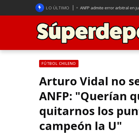
LO ÚLTIMO
ANFP admite error arbitral en j
Lucas Assadi dejó a todos apl
La U se aferra a la esperanza d
Brasil anuncia a Carlo Ancelot
FÚTBOL CHILENO
Arturo Vidal no s
ANFP: "Querían qu
quitarnos los pun
campeón la U"