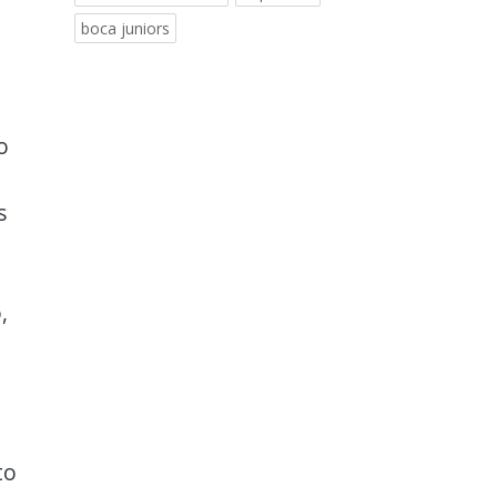
boca juniors
o
s
,
to