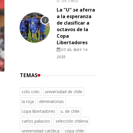
U. DE CHILE
La "U" se aferra
a la esperanza
de clasificar a
octavos de la
Copa
Libertadores
07:46, MAY 14
2025
TEMAS
colo colo
universidad de chile
o
la roja
eliminatorias
copa libertadores
u. de chile
carlos palacios
selección chilena
universidad católica
copa chile