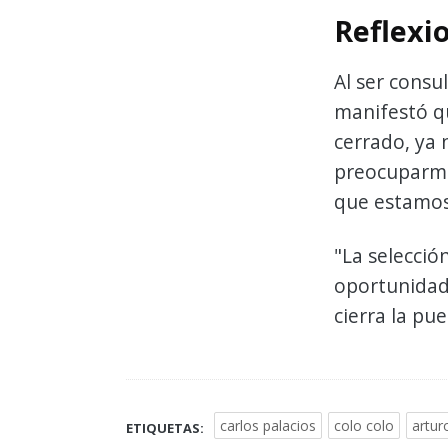
Reflexio
Al ser consu
manifestó qu
cerrado, ya 
preocuparme
que estamos
"La selecció
oportunidad 
cierra la pu
carlos palacios
colo colo
artur
ETIQUETAS: