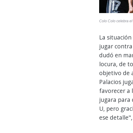
Colo Colo celebra el
La situación
jugar contra
dudó en mani
locura, de t
objetivo de 
Palacios jug
favorecer a 
jugara para 
U, pero grac
ese detalle