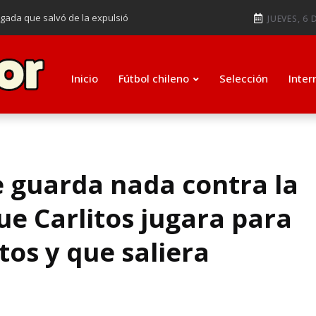
ugada que salvó de la expulsió
JUEVES, 6 
audiendo en notable goleada de la
e clasificar a octavos de
Inicio
Fútbol chileno
Selección
Inter
ti como su nuevo entrenador para
e guarda nada contra la
e Carlitos jugara para
tos y que saliera