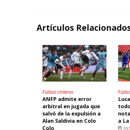
Artículos Relacionado
Fútbol chileno
Fútbo
ANFP admite error
Luca
arbitral en jugada que
todo
salvó de la expulsión a
nota
Alan Saldivia en Colo
a La
Colo
09: