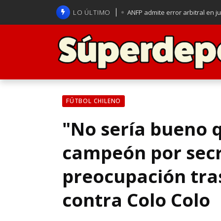
LO ÚLTIMO
ANFP admite error arbitral en j
Lucas Assadi dejó a todos apl
La U se aferra a la esperanza d
Brasil anuncia a Carlo Ancelot
FÚTBOL CHILENO
"No sería bueno 
campeón por secre
preocupación tras
contra Colo Colo