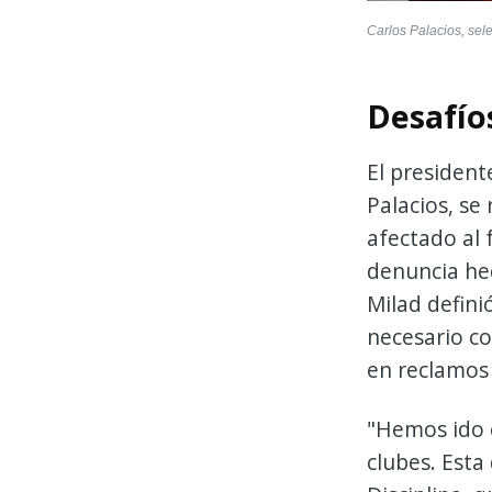
Carlos Palacios, sel
Desafío
El president
Palacios, se
afectado al 
denuncia hec
Milad defini
necesario co
en reclamos 
"Hemos ido c
clubes. Esta