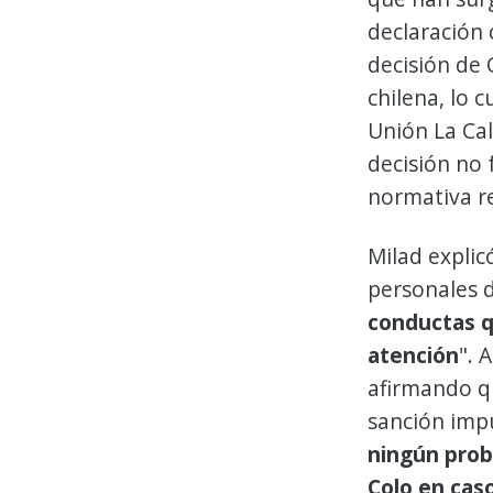
declaración 
decisión de 
chilena, lo 
Unión La Cal
decisión no 
normativa re
Milad explic
personales d
conductas q
atención
". 
afirmando qu
sanción impu
ningún probl
Colo en cas