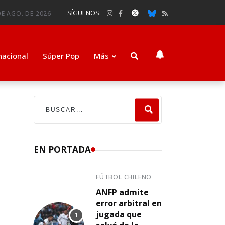
SÍGUENOS:
DE AGO. DE 2026
nacional
Súper Pop
Más
EN PORTADA
FÚTBOL CHILENO
ANFP admite
error arbitral en
jugada que