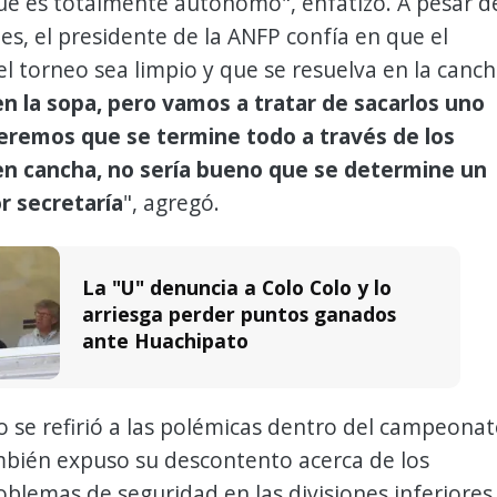
que es totalmente autónomo", enfatizó. A pesar d
ades, el presidente de la ANFP confía en que el
el torneo sea limpio y que se resuelva en la canch
n la sopa, pero vamos a tratar de sacarlos uno
eremos que se termine todo a través de los
en cancha, no sería bueno que se determine un
 secretaría
", agregó.
La "U" denuncia a Colo Colo y lo
arriesga perder puntos ganados
ante Huachipato
o se refirió a las polémicas dentro del campeonat
mbién expuso su descontento acerca de los
oblemas de seguridad en las divisiones inferiores