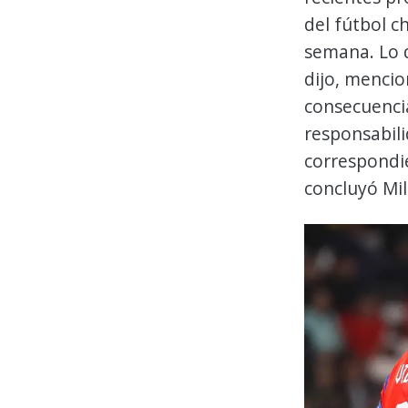
del fútbol c
semana. Lo d
dijo, menci
consecuencia
responsabili
correspondie
concluyó Mil