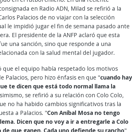
consignada en Radio ADN, Milad se refirió a la
Carlos Palacios de no viajar con la selección
cual le impidió jugar el fin de semana pasado ante
era. El presidente de la ANFP aclaró que esta
fue una sanción, sino que responde a una
lacionada con la salud mental del jugador.
ó que el equipo había respetado los motivos
e Palacios, pero hizo énfasis en que "
cuando hay
ue te dicen que está todo normal llama la
Asimismo, se refirió a su relación con Colo Colo,
e no ha habido cambios significativos tras la
esta a Palacios. "
Con Aníbal Mosa no tengo
ema. Dicen que no voy a ir a entregarle a Colo
o de que ganen. Cada uno defiende su rancho
",