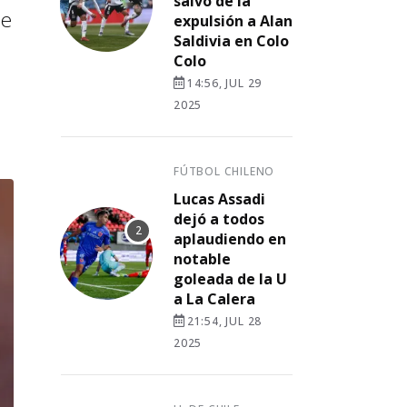
salvó de la
de
expulsión a Alan
Saldivia en Colo
Colo
14:56, JUL 29
2025
FÚTBOL CHILENO
Lucas Assadi
dejó a todos
aplaudiendo en
notable
goleada de la U
a La Calera
21:54, JUL 28
2025