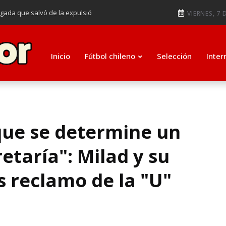
ugada que salvó de la expulsió
VIERNES, 7 
audiendo en notable goleada de la
e clasificar a octavos de
Inicio
Fútbol chileno
Selección
Inter
ti como su nuevo entrenador para
que se determine un
taría": Milad y su
 reclamo de la "U"