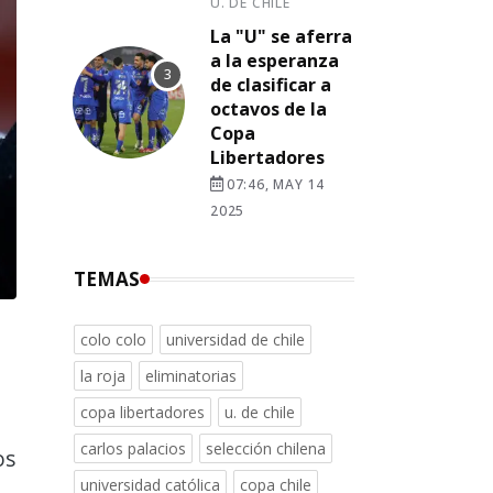
U. DE CHILE
La "U" se aferra
a la esperanza
de clasificar a
octavos de la
Copa
Libertadores
07:46, MAY 14
2025
TEMAS
colo colo
universidad de chile
la roja
eliminatorias
copa libertadores
u. de chile
carlos palacios
selección chilena
os
universidad católica
copa chile