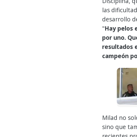
Disciplina, 
las dificult
desarrollo d
"
Hay pelos e
por uno. Qu
resultados 
campeón por
Milad no sol
sino que ta
recientes pr