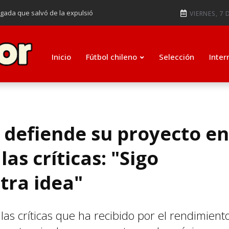
ugada que salvó de la expulsió
VIERNES, 7 
audiendo en notable goleada de la
e clasificar a octavos de
Inicio
Fútbol chileno
Selección
Inter
ti como su nuevo entrenador para
 defiende su proyecto en
las críticas: "Sigo
tra idea"
 las críticas que ha recibido por el rendimient