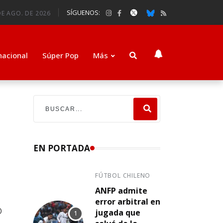
SÍGUENOS:
DE AGO. DE 2026
nacional
Súper Pop
Más
EN PORTADA
FÚTBOL CHILENO
ANFP admite
error arbitral en
o
jugada que