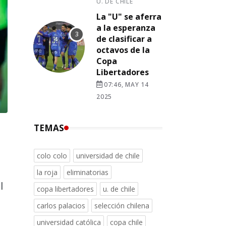
U. DE CHILE
La "U" se aferra
a la esperanza
de clasificar a
octavos de la
Copa
Libertadores
07:46, MAY 14
2025
TEMAS
colo colo
universidad de chile
la roja
eliminatorias
l
copa libertadores
u. de chile
carlos palacios
selección chilena
universidad católica
copa chile