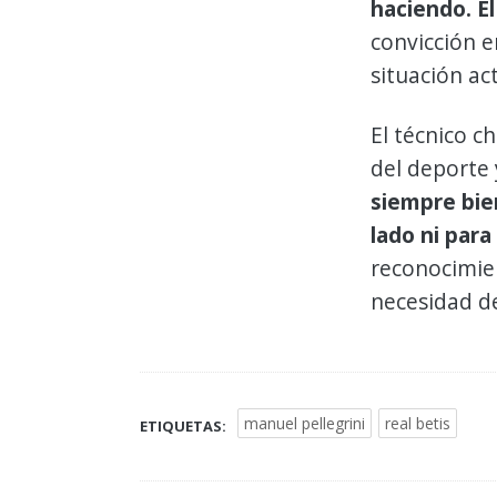
haciendo. E
convicción e
situación act
El técnico c
del deporte 
siempre bie
lado ni para
reconocimien
necesidad d
manuel pellegrini
real betis
ETIQUETAS: