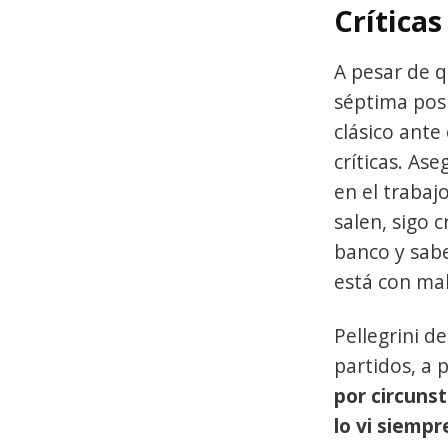
Crítica
A pesar de q
séptima posi
clásico ante
críticas. As
en el trabaj
salen, sigo 
banco y sab
está con mal
Pellegrini d
partidos, a 
por circunst
lo vi siemp