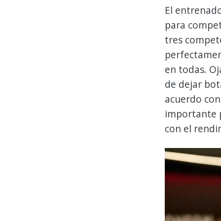
El entrenado
para competi
tres compet
perfectamen
en todas. Oj
de dejar bo
acuerdo con 
importante 
con el rendi