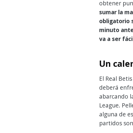
obtener punt
sumar la ma
obligatorio
minuto ante
va a ser fáci
Un cale
El Real Beti
deberá enfre
abarcando la
League. Pell
alguna de e
partidos son