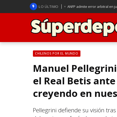
LO ÚLTIMO
ANFP admite error arbitral en j
Lucas Assadi dejó a todos apl
La U se aferra a la esperanza d
Brasil anuncia a Carlo Ancelot
CHILENOS POR EL MUNDO
Manuel Pellegrini
el Real Betis ante 
creyendo en nues
Pellegrini defiende su visión tras