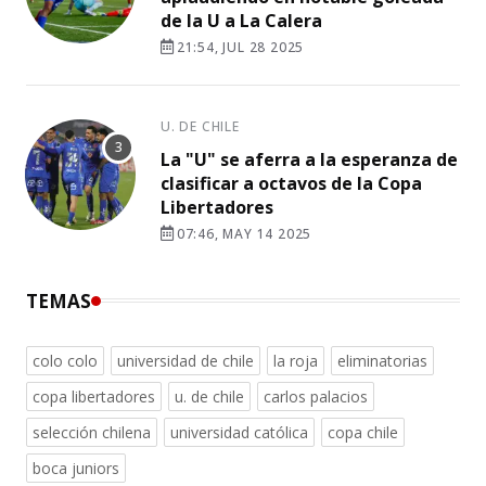
de la U a La Calera
21:54, JUL 28 2025
U. DE CHILE
La "U" se aferra a la esperanza de
clasificar a octavos de la Copa
Libertadores
07:46, MAY 14 2025
TEMAS
colo colo
universidad de chile
la roja
eliminatorias
copa libertadores
u. de chile
carlos palacios
selección chilena
universidad católica
copa chile
boca juniors