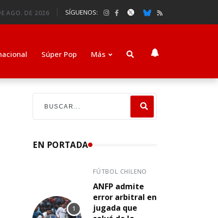
SÍGUENOS:
DE AGO. DE 2026
nacional
Súper Pop
Más
EN PORTADA
FÚTBOL CHILENO
ANFP admite
error arbitral en
jugada que