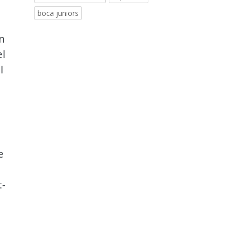
boca juniors
n
el
l
e
t-