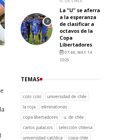
U. DE CHILE
La "U" se aferra
a la esperanza
de clasificar a
octavos de la
Copa
Libertadores
07:46, MAY 14
2025
TEMAS
se
colo colo
universidad de chile
la roja
eliminatorias
la
copa libertadores
u. de chile
carlos palacios
selección chilena
l
universidad católica
copa chile