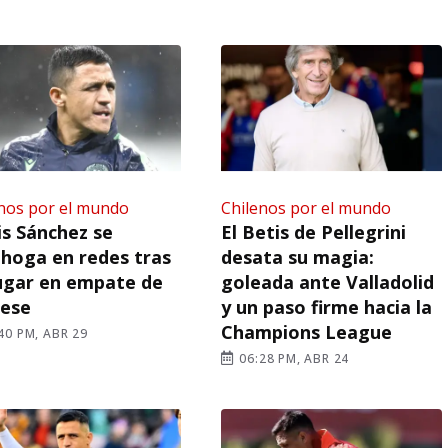
nos por el mundo
Chilenos por el mundo
is Sánchez se
El Betis de Pellegrini
hoga en redes tras
desata su magia:
ugar en empate de
goleada ante Valladolid
nese
y un paso firme hacia la
Champions League
40 PM, ABR 29
06:28 PM, ABR 24