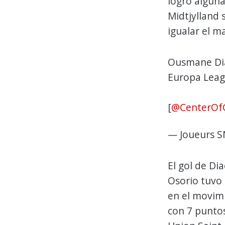
logró algunas
Midtjylland 
igualar el m
Ousmane Diao
Europa Leag
[
@CenterOf
— Joueurs S
El gol de Di
Osorio tuvo
en el movimi
con 7 punto