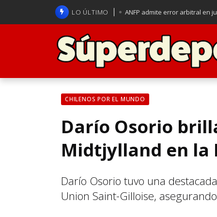
LO ÚLTIMO
ANFP admite error arbitral en j
Lucas Assadi dejó a todos apl
La U se aferra a la esperanza d
Brasil anuncia a Carlo Ancelot
CHILENOS POR EL MUNDO
Darío Osorio brill
Midtjylland en la
Darío Osorio tuvo una destacada 
Union Saint-Gilloise, asegurando