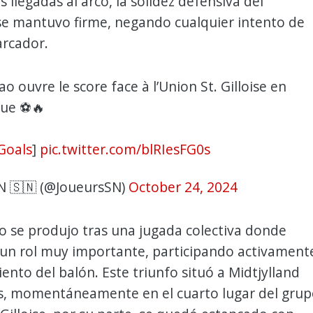
 llegadas al arco, la solidez defensiva del
se mantuvo firme, negando cualquier intento de
arcador.
 ouvre le score face à l’Union St. Gilloise en
ue ⚽️🔥
Goals
]
pic.twitter.com/blRIesFG0s
N 🇸🇳 (@JoueursSN)
October 24, 2024
ao se produjo tras una jugada colectiva donde
 un rol muy importante, participando activament
ento del balón. Este triunfo situó a Midtjylland
s, momentáneamente en el cuarto lugar del grup