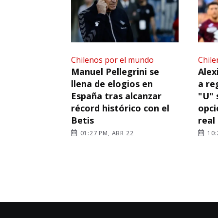
Chilenos por el mundo
Chile
Manuel Pellegrini se
Alex
llena de elogios en
a re
España tras alcanzar
"U" 
récord histórico con el
opci
Betis
real
01:27 PM, ABR 22
10: