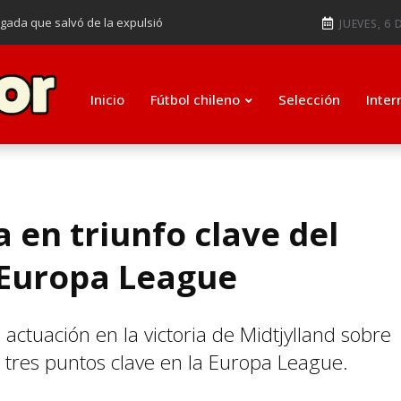
ugada que salvó de la expulsió
JUEVES, 6 
audiendo en notable goleada de la
e clasificar a octavos de
Inicio
Fútbol chileno
Selección
Inter
ti como su nuevo entrenador para
a en triunfo clave del
 Europa League
actuación en la victoria de Midtjylland sobre
 tres puntos clave en la Europa League.