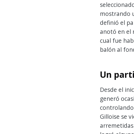
seleccionado
mostrando u
definió el p
anotó en el 
cual fue hab
balón al fon
Un part
Desde el ini
generó ocasi
controlando 
Gilloise se 
arremetidas 