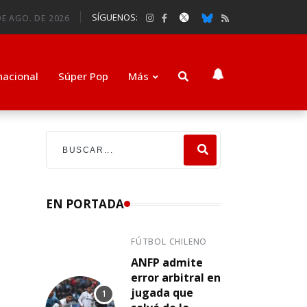
SÍGUENOS:
DE AGO. DE 2026
nacional
Súper Pop
Más
EN PORTADA
FÚTBOL CHILENO
ANFP admite
error arbitral en
jugada que