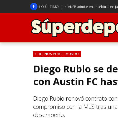
LO ÚLTIMO
ANFP admite error arbitral en j
Lucas Assadi dejó a todos apl
La U se aferra a la esperanza d
Brasil anuncia a Carlo Ancelot
CHILENOS POR EL MUNDO
Diego Rubio se de
con Austin FC has
Diego Rubio renovó contrato con
compromiso con la MLS tras una 
desempeño.