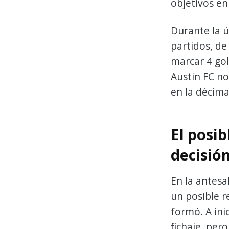
objetivos en
Durante la 
partidos, de
marcar 4 gol
Austin FC no 
en la décima
El posib
decisió
En la antesa
un posible r
formó. A ini
fichaje, per