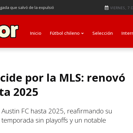
ugada que salvó de la expulsió
VIERNES, 7 
audiendo en notable goleada de la
e clasificar a octavos de
Inicio
Fútbol chileno
Selección
Inter
ti como su nuevo entrenador para
cide por la MLS: renovó
ta 2025
 Austin FC hasta 2025, reafirmando su
temporada sin playoffs y un notable