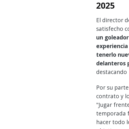
2025
El director 
satisfecho c
un goleador
experiencia
tenerlo nu
delanteros 
destacando l
Por su parte
contrato y l
"Jugar frent
temporada fu
hacer todo l