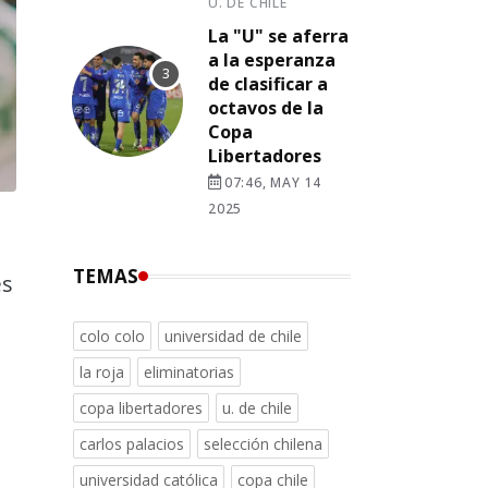
U. DE CHILE
La "U" se aferra
a la esperanza
de clasificar a
octavos de la
Copa
Libertadores
07:46, MAY 14
2025
TEMAS
es
colo colo
universidad de chile
la roja
eliminatorias
a
copa libertadores
u. de chile
carlos palacios
selección chilena
universidad católica
copa chile