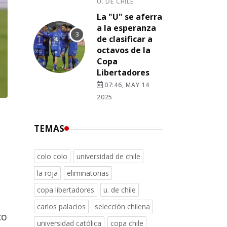
U. DE CHILE
La "U" se aferra
a la esperanza
de clasificar a
octavos de la
Copa
Libertadores
07:46, MAY 14
2025
TEMAS
colo colo
universidad de chile
la roja
eliminatorias
copa libertadores
u. de chile
carlos palacios
selección chilena
co
universidad católica
copa chile