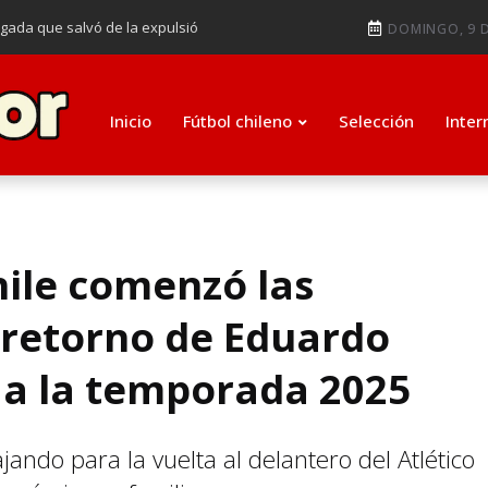
ugada que salvó de la expulsió
DOMINGO, 9 D
audiendo en notable goleada de la
e clasificar a octavos de
Inicio
Fútbol chileno
Selección
Inter
ti como su nuevo entrenador para
hile comenzó las
 retorno de Eduardo
 a la temporada 2025
ajando para la vuelta al delantero del Atlético