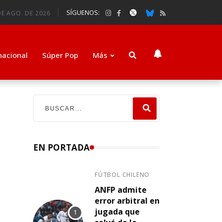
SÍGUENOS:
E AGO. DE 2026
nacional
Súper Pop
Más
EN PORTADA
FÚTBOL CHILENO
ANFP admite
error arbitral en
jugada que