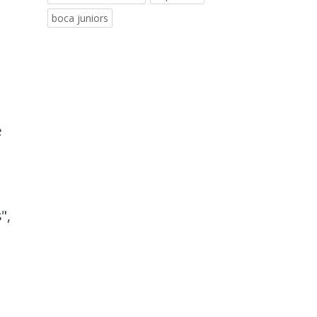
boca juniors
e
",