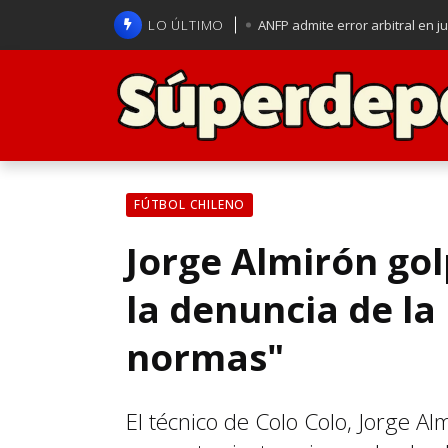
LO ÚLTIMO
ANFP admite error arbitral en j
Lucas Assadi dejó a todos apl
La U se aferra a la esperanza d
Brasil anuncia a Carlo Ancelot
FÚTBOL CHILENO
Jorge Almirón go
la denuncia de la
normas"
El técnico de Colo Colo, Jorge Al