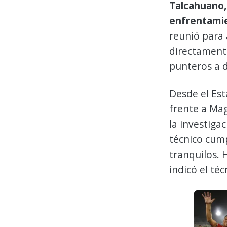
Talcahuano,
enfrentami
reunió para 
directament
punteros a d
Desde el Est
frente a Mag
la investiga
técnico cump
tranquilos. 
indicó el té