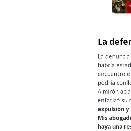
La defe
La denuncia
habría estad
encuentro en
podría conll
Almirón acla
enfatizó su 
expulsión y
Mis abogado
haya una re