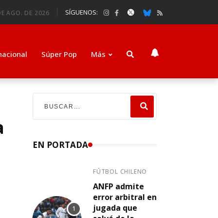
SÍGUENOS:
DE AGO. DE 2026
nacional
Súper Pop
Más
a
EN PORTADA
FÚTBOL CHILENO
ANFP admite
error arbitral en
jugada que