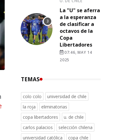
U. DE CHILE
La "U" se aferra
a la esperanza
de clasificar a
octavos de la
Copa
Libertadores
07:46, MAY 14
2025
TEMAS
n
colo colo
universidad de chile
e
la roja
eliminatorias
copa libertadores
u. de chile
carlos palacios
selección chilena
universidad católica
copa chile