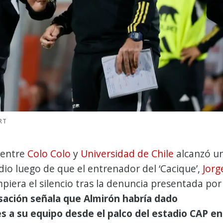
RT
 entre
Colo Colo
y
Universidad de Chile
alcanzó u
io luego de que el entrenador del ‘Cacique’,
Jorg
mpiera el silencio tras la denuncia presentada por
sación señala que Almirón habría dado
es a su equipo desde el palco del estadio CAP en