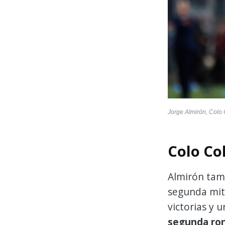
Jorge Almirón, Colo 
Colo Co
Almirón tamb
segunda mit
victorias y 
segunda ro