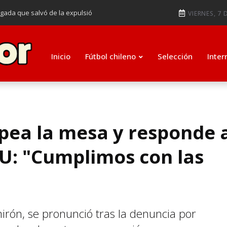
ugada que salvó de la expulsió
VIERNES, 7 
audiendo en notable goleada de la
e clasificar a octavos de
Inicio
Fútbol chileno
Selección
Inter
ti como su nuevo entrenador para
lpea la mesa y responde 
 U: "Cumplimos con las
mirón, se pronunció tras la denuncia por