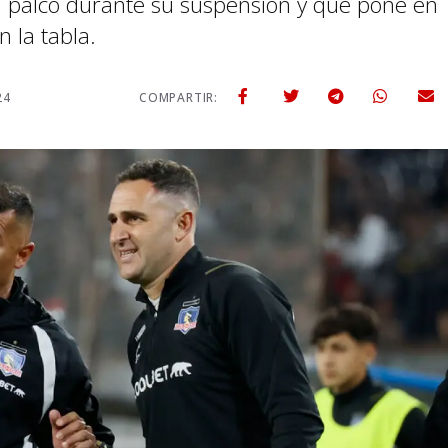
l palco durante su suspensión y que pone en
n la tabla.
24
COMPARTIR: