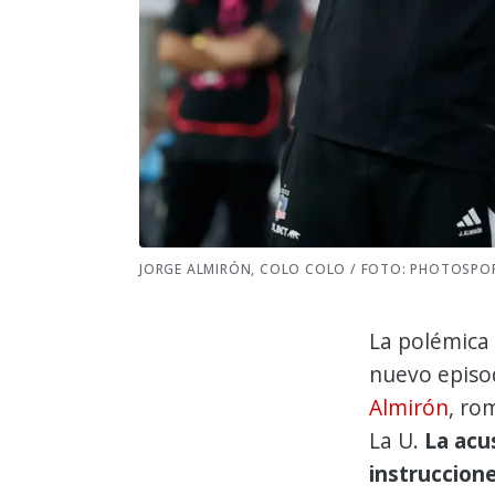
JORGE ALMIRÓN, COLO COLO / FOTO: PHOTOSPO
La polémica
nuevo episod
Almirón
, ro
La U.
La acu
instruccion