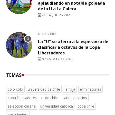
aplaudiendo en notable goleada
de la U a La Calera
21:54, JUL 28 2025
U. DE CHILE
La "U" se aferra a la esperanza de
clasificar a octavos de la Copa
Libertadores
07:46, MAY 14 2025
TEMAS
colo colo
universidad de chile
la roja
eliminatorias
copa libertadores
u. de chile
carlos palacios
selección chilena
universidad católica
copa chile
boca juniors