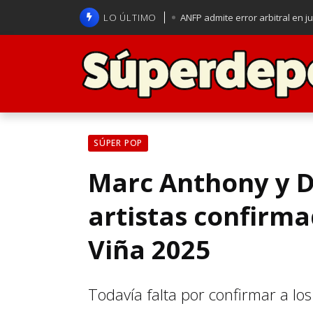
LO ÚLTIMO
ANFP admite error arbitral en j
Lucas Assadi dejó a todos apl
La U se aferra a la esperanza d
Brasil anuncia a Carlo Ancelot
SÚPER POP
Marc Anthony y D
artistas confirma
Viña 2025
Todavía falta por confirmar a l