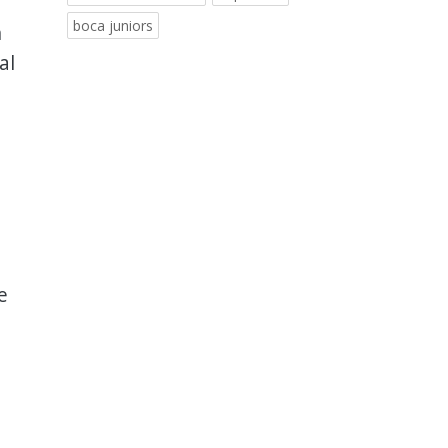
boca juniors
n
al
e
n