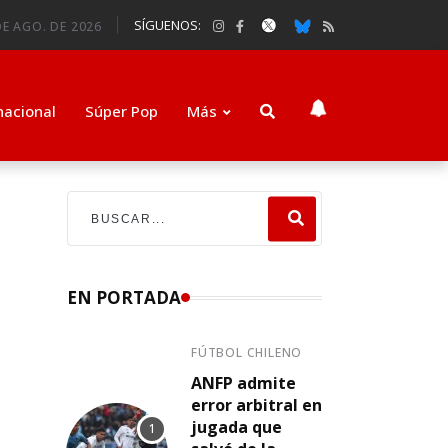
SÍGUENOS:
DE AGO. DE 2026
nacional
Súper Pop
Más
EN PORTADA
FÚTBOL CHILENO
ANFP admite
error arbitral en
jugada que