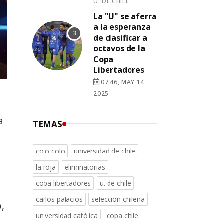
U. DE CHILE
La "U" se aferra
a la esperanza
de clasificar a
octavos de la
Copa
Libertadores
07:46, MAY 14
2025
a
TEMAS
colo colo
universidad de chile
la roja
eliminatorias
copa libertadores
u. de chile
carlos palacios
selección chilena
,
universidad católica
copa chile