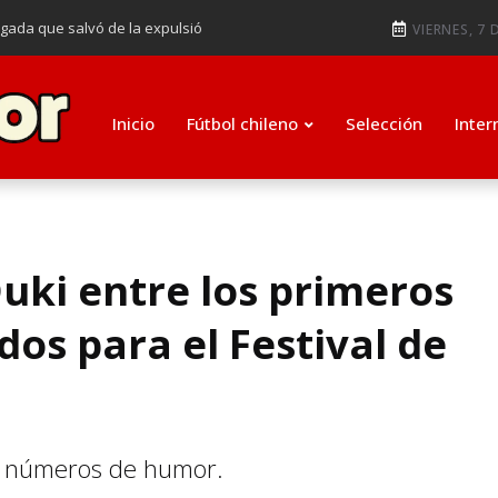
ugada que salvó de la expulsió
VIERNES, 7 
audiendo en notable goleada de la
e clasificar a octavos de
Inicio
Fútbol chileno
Selección
Inter
ti como su nuevo entrenador para
uki entre los primeros
dos para el Festival de
os números de humor.