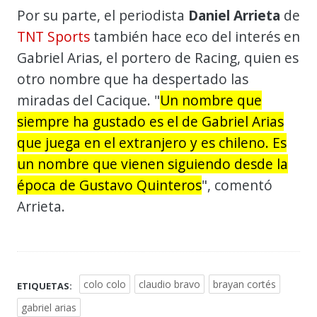
Por su parte, el periodista
Daniel Arrieta
de
TNT Sports
también hace eco del interés en
Gabriel Arias, el portero de Racing, quien es
otro nombre que ha despertado las
miradas del Cacique. "
Un nombre que
siempre ha gustado es el de Gabriel Arias
que juega en el extranjero y es chileno. Es
un nombre que vienen siguiendo desde la
época de Gustavo Quinteros
", comentó
Arrieta.
colo colo
claudio bravo
brayan cortés
ETIQUETAS:
gabriel arias