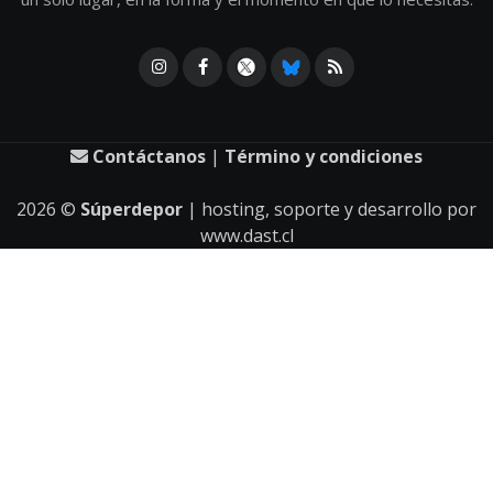
Contáctanos
|
Término y condiciones
2026
©
Súperdepor
| hosting, soporte y desarrollo por
www.dast.cl