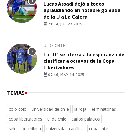
Lucas Assadi dejó a todos
aplaudiendo en notable goleada
de la U a La Calera
21:54, JUL 28 2025
U. DE CHILE
La "U" se aferra a la esperanza de
clasificar a octavos de la Copa
Libertadores
07:46, MAY 14 2025
TEMAS
colo colo
universidad de chile
la roja
eliminatorias
copa libertadores
u. de chile
carlos palacios
selección chilena
universidad católica
copa chile