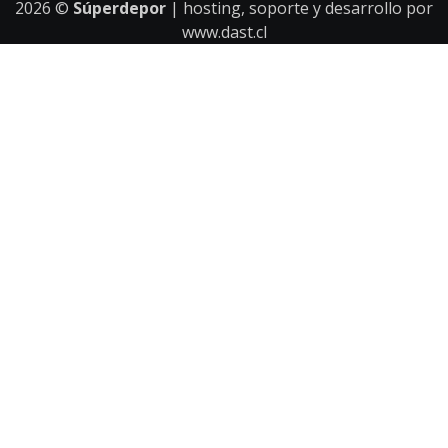
2026
©
Súperdepor
| hosting, soporte y desarrollo por
www.dast.cl