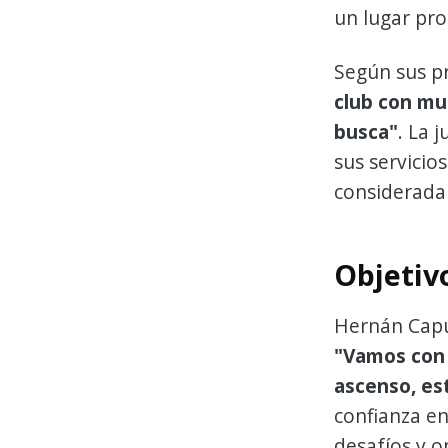
un lugar pro
Según sus pr
club con mu
busca"
. La 
sus servicio
considerada
Objetiv
Hernán Capu
"Vamos con l
ascenso, es
confianza en
desafíos y o