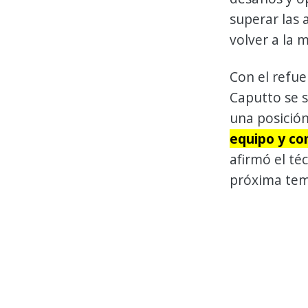
superar las 
volver a la 
Con el refue
Caputto se s
una posició
equipo y co
afirmó el téc
próxima te