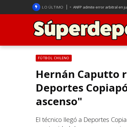
LO ÚLTIMO
ANFP admite error arbitral en j
Lucas Assadi dejó a todos apl
La U se aferra a la esperanza d
Brasil anuncia a Carlo Ancelot
FÚTBOL CHILENO
Hernán Caputto r
Deportes Copiapó:
ascenso"
El técnico llegó a Deportes Copia