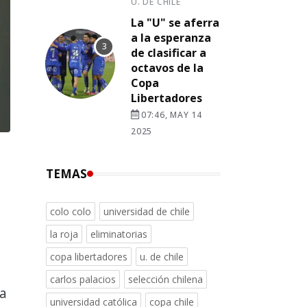
U. DE CHILE
La "U" se aferra
a la esperanza
de clasificar a
octavos de la
Copa
Libertadores
07:46, MAY 14
2025
TEMAS
colo colo
universidad de chile
la roja
eliminatorias
copa libertadores
u. de chile
carlos palacios
selección chilena
va
universidad católica
copa chile