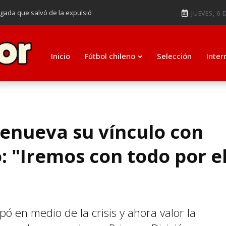
ugada que salvó de la expulsió
JUEVES, 6 
audiendo en notable goleada de la
e clasificar a octavos de
Inicio
Fútbol chileno
Selección
Inter
ti como su nuevo entrenador para
enueva su vínculo con
 "Iremos con todo por e
pó en medio de la crisis y ahora valor la