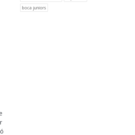
boca juniors
e
r
pó