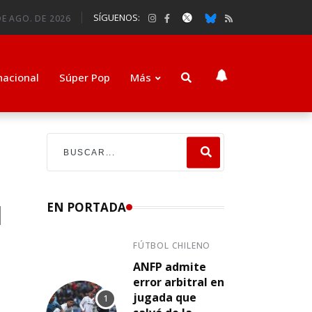
SÍGUENOS:
DE AGO. DE 2026
nacional
Súper Pop
Más
l
EN PORTADA
FÚTBOL CHILENO
ANFP admite
error arbitral en
jugada que