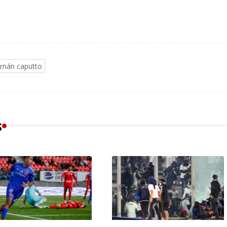
rnán caputto
s