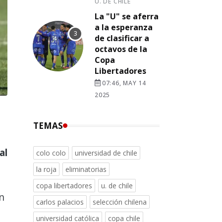
U. DE CHILE
La "U" se aferra
a la esperanza
de clasificar a
octavos de la
Copa
Libertadores
07:46, MAY 14
2025
TEMAS
al
colo colo
universidad de chile
la roja
eliminatorias
copa libertadores
u. de chile
n
carlos palacios
selección chilena
universidad católica
copa chile