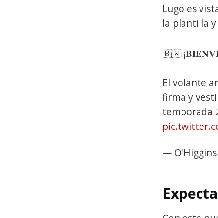
Lugo es vist
la plantilla
🇧🇼 ¡𝐁𝐈𝐄𝐍𝐕
El volante a
firma y vest
temporada 2025 ⚽ ¡
pic.twitter
— O'Higgins 
Expecta
Con este nue