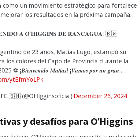
a como un movimiento estratégico para fortalece
 y mejorar los resultados en la próxima campaña.
𝐍𝐈𝐃𝐎 𝐀 𝐎'𝐇𝐈𝐆𝐆𝐈𝐍𝐒 𝐃𝐄 𝐑𝐀𝐍𝐂𝐀𝐆𝐔𝐀! 🇧🇼
rgentino de 23 años, Matías Lugo, estampó su
irá los colores del Capo de Provincia durante la
𝒊𝒆𝒏𝒗𝒆𝒏𝒊𝒅𝒐 𝑴𝒂𝒕𝒊́𝒂𝒔! ¡𝑽𝒂𝒎𝒐𝒔 𝒑𝒐𝒓 𝒖𝒏 𝒈𝒓𝒂𝒏…
.com/ytEfmYoLPk
FC 🇧🇼 (@OHigginsoficial)
December 26, 2024
tivas y desafíos para O’Higgins
vo fichaje, O’Higgins espera revertir la mala rach