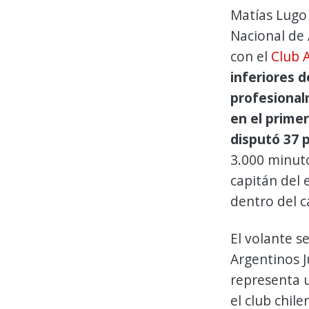
Matías Lugo 
Nacional de
con el
Club A
inferiores 
profesional
en el prime
disputó 37 
3.000 minuto
capitán del 
dentro del 
El volante s
Argentinos J
representa 
el club chil