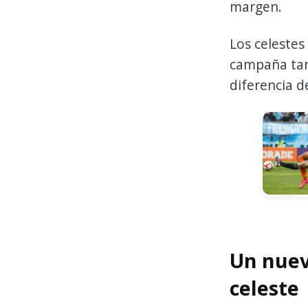
margen.
Los celeste
campaña tan
diferencia d
Un nuev
celeste