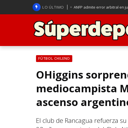
LO ÚLTIMO
ANFP admite error arbitral en j
Lucas Assadi dejó a todos apl
La U se aferra a la esperanza d
Brasil anuncia a Carlo Ancelot
FÚTBOL CHILENO
OHiggins sorprend
mediocampista Ma
ascenso argentin
El club de Rancagua refuerza su 