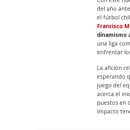
del año ante
el fútbol ch
Francisco M
dinamismo a
una liga com
enfrentar lo
La afición ce
esperando q
juego del eq
acerca el in
puestos en 
impacto tend