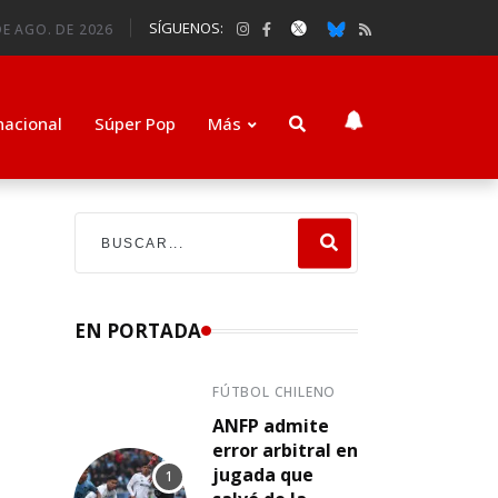
SÍGUENOS:
DE AGO. DE 2026
nacional
Súper Pop
Más
EN PORTADA
FÚTBOL CHILENO
ANFP admite
error arbitral en
jugada que