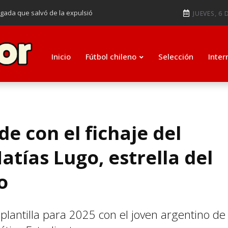
ugada que salvó de la expulsió
JUEVES, 6 
audiendo en notable goleada de la
e clasificar a octavos de
Inicio
Fútbol chileno
Selección
Inter
ti como su nuevo entrenador para
e con el fichaje del
tías Lugo, estrella del
o
plantilla para 2025 con el joven argentino de