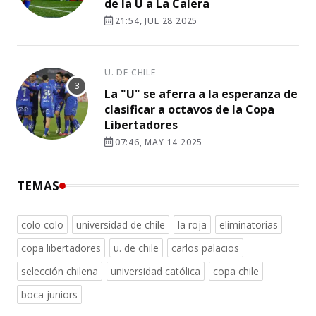
de la U a La Calera
21:54, JUL 28 2025
U. DE CHILE
La "U" se aferra a la esperanza de
clasificar a octavos de la Copa
Libertadores
07:46, MAY 14 2025
TEMAS
colo colo
universidad de chile
la roja
eliminatorias
copa libertadores
u. de chile
carlos palacios
selección chilena
universidad católica
copa chile
boca juniors