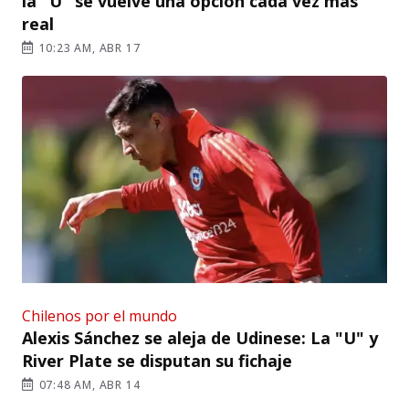
la "U" se vuelve una opción cada vez más
real
10:23 AM, ABR 17
Chilenos por el mundo
Alexis Sánchez se aleja de Udinese: La "U" y
River Plate se disputan su fichaje
07:48 AM, ABR 14