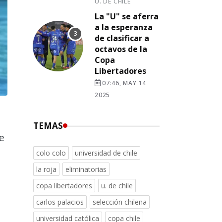
U. DE CHILE
La "U" se aferra
a la esperanza
de clasificar a
octavos de la
Copa
Libertadores
07:46, MAY 14
2025
TEMAS
e
colo colo
universidad de chile
la roja
eliminatorias
copa libertadores
u. de chile
carlos palacios
selección chilena
universidad católica
copa chile