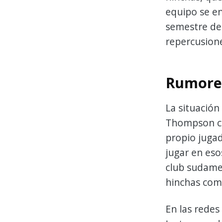
equipo se e
semestre de 
repercusione
Rumores
La situación
Thompson con
propio jugad
jugar en eso
club sudame
hinchas comi
En las redes