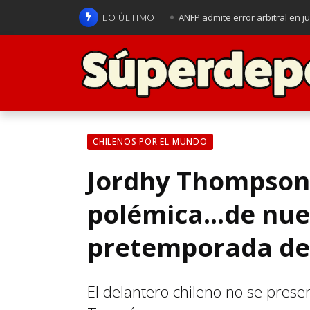
LO ÚLTIMO
ANFP admite error arbitral en j
Lucas Assadi dejó a todos apl
La U se aferra a la esperanza d
Brasil anuncia a Carlo Ancelot
CHILENOS POR EL MUNDO
Jordhy Thompson 
polémica...de nue
pretemporada de
El delantero chileno no se pres