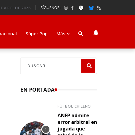
SÍGUENOS:
DE AGO. DE 2026
nacional
Súper Pop
Más
EN PORTADA
FÚTBOL CHILENO
ANFP admite
error arbitral en
jugada que