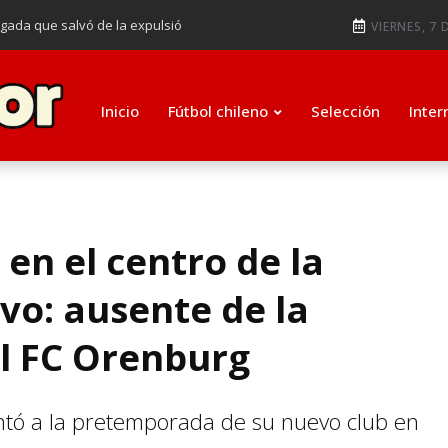
ugada que salvó de la expulsió
VIERNES, 7 
audiendo en notable goleada de la
e clasificar a octavos de
Inicio
Fútbol chileno
Selección
Inter
ti como su nuevo entrenador para
en el centro de la
vo: ausente de la
l FC Orenburg
entó a la pretemporada de su nuevo club en