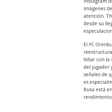
Instagram d
imágenes de
atención. Th
desde su lle
especulacio
El FC Orenbu
reestructura
lidiar con l
del jugador 
señales de q
es especialm
Rusa está en
rendimiento