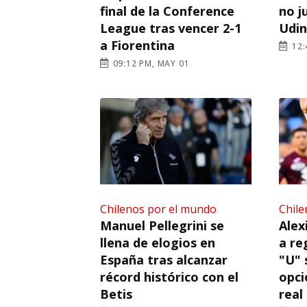
final de la Conference
no j
League tras vencer 2-1
Udi
a Fiorentina
12:
09:12 PM, MAY 01
Chilenos por el mundo
Chile
Manuel Pellegrini se
Alex
llena de elogios en
a re
España tras alcanzar
"U" 
récord histórico con el
opci
Betis
real