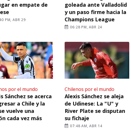
ugar en empate de
goleada ante Valladolid
nese
y un paso firme hacia la
Champions League
40 PM, ABR 29
06:28 PM, ABR 24
nos por el mundo
Chilenos por el mundo
is Sánchez se acerca
Alexis Sánchez se aleja
gresar a Chile y la
de Udinese: La "U" y
se vuelve una
River Plate se disputan
ón cada vez más
su fichaje
07:48 AM, ABR 14