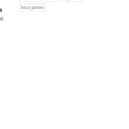
boca juniors
a
jo