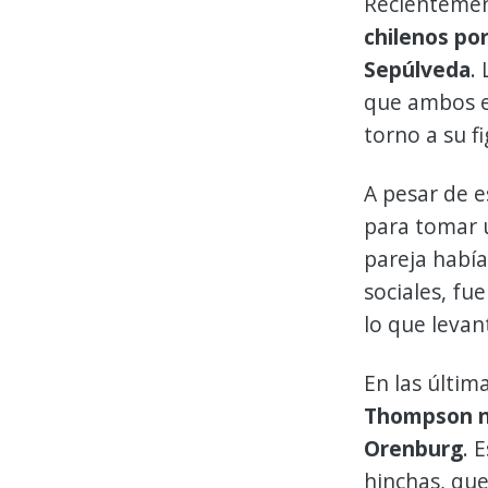
Recienteme
chilenos por
Sepúlveda
.
que ambos e
torno a su fi
A pesar de e
para tomar u
pareja habí
sociales, fu
lo que levan
En las últim
Thompson no
Orenburg
. 
hinchas, que