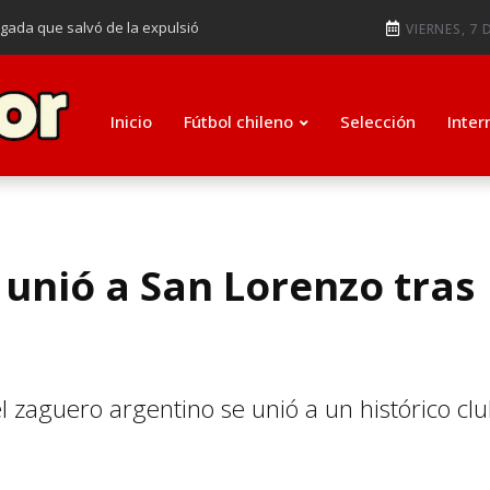
ugada que salvó de la expulsió
VIERNES, 7 
audiendo en notable goleada de la
e clasificar a octavos de
Inicio
Fútbol chileno
Selección
Inter
ti como su nuevo entrenador para
unió a San Lorenzo tras
el zaguero argentino se unió a un histórico cl