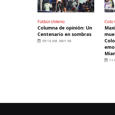
Fútbol chileno
Colo 
Columna de opinión: Un
Maxi
Centenario en sombras
mues
Colo
09:16 AM, MAY 08
emot
Mia
11: