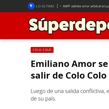
LO ÚLTIMO
ANFP admite error arbitral en j
Lucas Assadi dejó a todos apl
La U se aferra a la esperanza d
Brasil anuncia a Carlo Ancelot
COLO COLO
Emiliano Amor se 
salir de Colo Colo
Luego de una salida conflictiva, 
de su país.