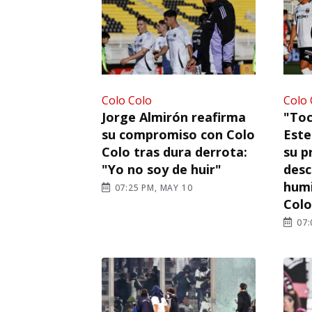
Colo Colo
Colo 
Jorge Almirón reafirma
"To
su compromiso con Colo
Este
Colo tras dura derrota:
su p
"Yo no soy de huir"
desc
humi
07:25 PM, MAY 10
Colo
07: