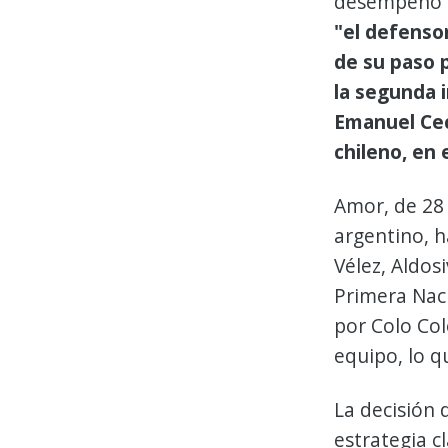
desempeño en
"el defenso
de su paso p
la segunda i
Emanuel Cecc
chileno, en 
Amor, de 28 
argentino, 
Vélez, Aldos
Primera Naci
por Colo Col
equipo, lo q
La decisión 
estrategia c