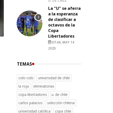
U. DE CHILE
La "U" se aferra
a la esperanza
de clasificar a
octavos de la
Copa
Libertadores
07:46, MAY 14
2025
TEMAS
colo colo
universidad de chile
la roja
eliminatorias
copa libertadores
u. de chile
carlos palacios
selección chilena
universidad católica
copa chile