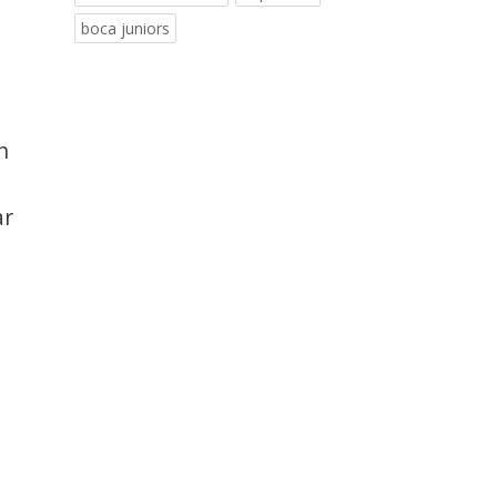
boca juniors
n
ar