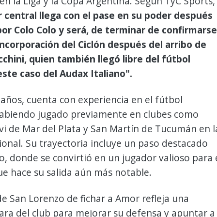
 la Liga y la Copa Argentina. Según TyC Sports,
r central llega con el pase en su poder después
or Colo Colo y será, de terminar de confirmarse
ncorporación del Ciclón después del arribo de
hini, quien también llegó libre del fútbol
este caso del Audax Italiano".
años, cuenta con experiencia en el fútbol
habiendo jugado previamente en clubes como
ivi de Mar del Plata y San Martín de Tucumán en l
onal. Su trayectoria incluye un paso destacado
o, donde se convirtió en un jugador valioso para 
ue hace su salida aún más notable.
de San Lorenzo de fichar a Amor refleja una
lara del club para mejorar su defensa y apuntar a