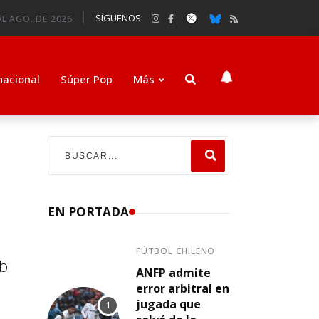
SÍGUENOS:
DE AGO. DE 2026
nacional
Súper Pop
Más
EN PORTADA
FÚTBOL CHILENO
ub
ANFP admite
error arbitral en
jugada que