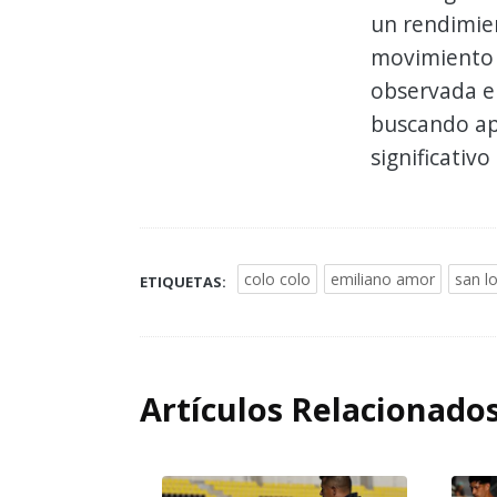
un rendimien
movimiento 
observada en
buscando ap
significativo
colo colo
emiliano amor
san l
ETIQUETAS:
Artículos Relacionado