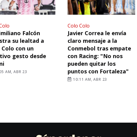
Colo
Colo Colo
miliano Falcón
Javier Correa le envía
tra su lealtad a
claro mensaje a la
 Colo con un
Conmebol tras empate
ivo gesto desde
con Racing: "No nos
mi
pueden quitar los
puntos con Fortaleza"
05 AM, ABR 23
10:11 AM, ABR 23