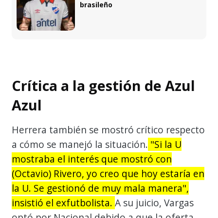
brasileño
Crítica a la gestión de Azul
Azul
Herrera también se mostró crítico respecto
a cómo se manejó la situación.
"Si la U
mostraba el interés que mostró con
(Octavio) Rivero, yo creo que hoy estaría en
la U. Se gestionó de muy mala manera",
insistió el exfutbolista.
A su juicio, Vargas
optó por Nacional debido a que la oferta