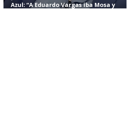
Azul: “A Eduardo Vargas iba Mosa y
lo convencía”
POR MIGUEL HERNÁNDEZ
10:59 AM, JAN 23