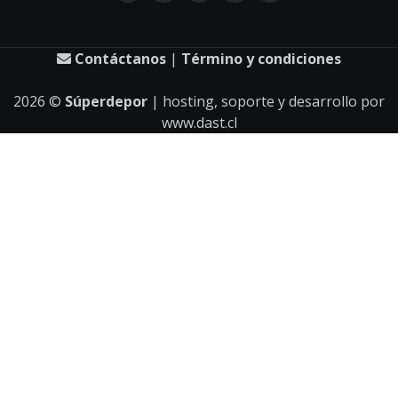
Contáctanos
|
Término y condiciones
2026
©
Súperdepor
| hosting, soporte y desarrollo por
www.dast.cl