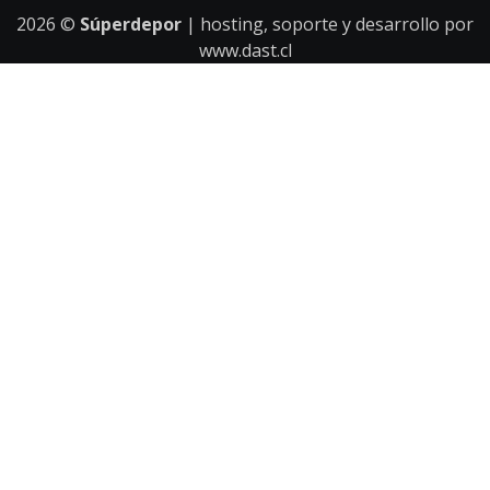
2026
©
Súperdepor
| hosting, soporte y desarrollo por
www.dast.cl