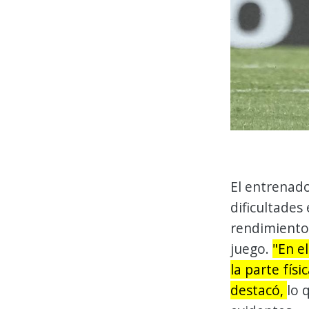
El entrenad
dificultades
rendimiento 
juego.
"En e
la parte fís
destacó,
lo 