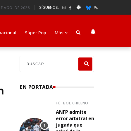
SÍGUENOS:
E AGO. DE 2026
nacional
Súper Pop
Más
n
EN PORTADA
FÚTBOL CHILENO
ANFP admite
error arbitral en
jugada que