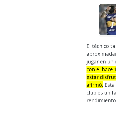
El técnico t
aproximadam
jugar en un 
con él hace 
estar disfru
afirmó.
Esta 
club es un f
rendimiento