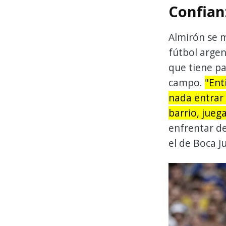
Confianz
Almirón se m
fútbol argen
que tiene pa
campo.
"Ent
nada entrar 
barrio, jueg
enfrentar de
el de Boca J