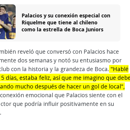
Palacios y su conexión especial con
Riquelme que tiene al chileno
como la estrella de Boca Juniors
ambién reveló que conversó con Palacios hace
ente dos semanas y notó su entusiasmo por
club con la historia y la grandeza de Boca.
"Hablé
15 días, estaba feliz, así que me imagino que deb
tando mucho después de hacer un gol de local",
conexión emocional que Palacios siente con el
actor que podría influir positivamente en su
.