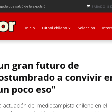
ugada que salvó de la expulsió
SÁBADO, 8 D
audiendo en notable goleada de la
e clasificar a octavos de
Inicio
Fútbol chileno
Selección
Inter
ti como su nuevo entrenador para
un gran futuro de
costumbrado a convivir e
 un poco eso"
a actuación del mediocampista chileno en el