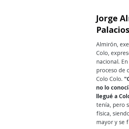
Jorge A
Palacio
Almirón, exe
Colo, expres
nacional. En
proceso de c
Colo Colo.
"C
no lo conoc
llegué a Col
tenía, pero 
física, sien
mayor y se 