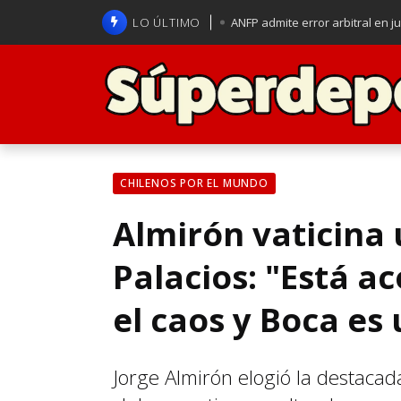
LO ÚLTIMO
ANFP admite error arbitral en j
Lucas Assadi dejó a todos apl
La U se aferra a la esperanza d
Brasil anuncia a Carlo Ancelot
CHILENOS POR EL MUNDO
Almirón vaticina 
Palacios: "Está a
el caos y Boca es
Jorge Almirón elogió la destacad