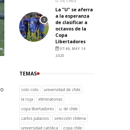
U. DE CHILE
La "U" se aferra
a la esperanza
de clasificar a
octavos de la
Copa
Libertadores
07:46, MAY 14
2025
TEMAS
no
colo colo
universidad de chile
la roja
eliminatorias
copa libertadores
u. de chile
carlos palacios
selección chilena
universidad católica
copa chile