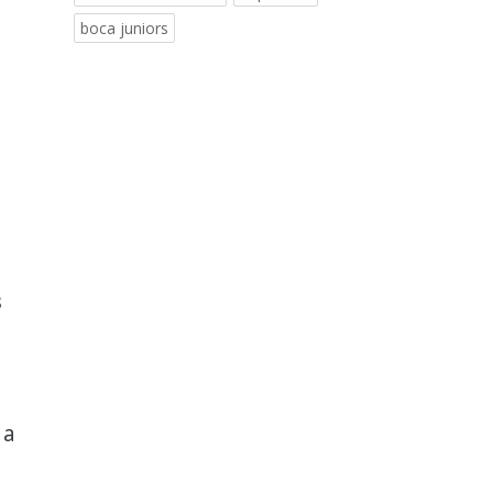
boca juniors
s
 a