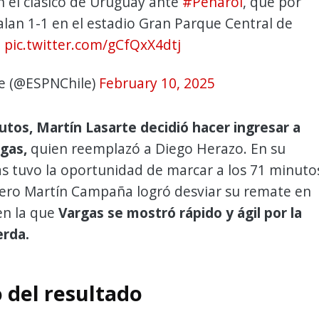
 el clásico de Uruguay ante
#Peñarol
, que por
alan 1-1 en el estadio Gran Parque Central de
.
pic.twitter.com/gCfQxX4dtj
e (@ESPNChile)
February 10, 2025
utos, Martín Lasarte decidió hacer ingresar a
gas,
quien reemplazó a Diego Herazo. En su
s tuvo la oportunidad de marcar a los 71 minuto
uero Martín Campaña logró desviar su remate en
en la que
Vargas se mostró rápido y ágil por la
erda.
 del resultado