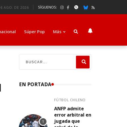
SÍGUENOS:
DE AGO. DE 2026
nacional
Súper Pop
Más
l
EN PORTADA
FÚTBOL CHILENO
ANFP admite
error arbitral en
jugada que