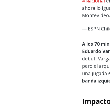
#Nacional
en
ahora lo igu
Montevideo
— ESPN Chil
A los 70 min
Eduardo Var
debut, Varga
pero el arq
una jugada 
banda izqui
Impacto