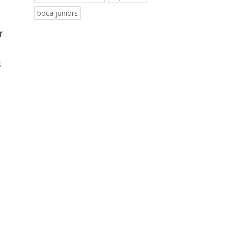
boca juniors
r
s