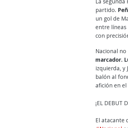
La segunda 
partido.
Peñ
un gol de Ma
entre líneas
con precisió
Nacional no 
marcador. L
izquierda, y
balón al fond
afición en e
¡EL DEBUT 
El atacante