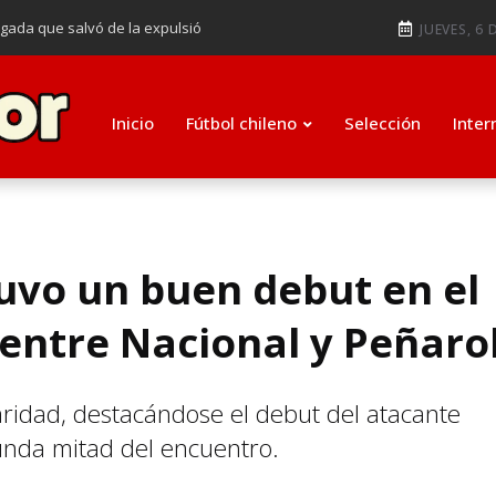
ugada que salvó de la expulsió
JUEVES, 6 
audiendo en notable goleada de la
e clasificar a octavos de
Inicio
Fútbol chileno
Selección
Inter
ti como su nuevo entrenador para
uvo un buen debut en el
entre Nacional y Peñaro
paridad, destacándose el debut del atacante
gunda mitad del encuentro.