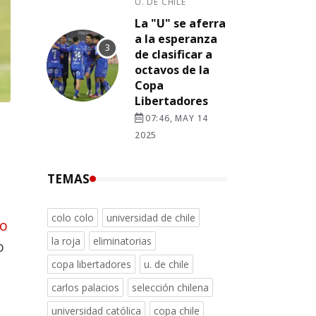
U. DE CHILE
La "U" se aferra
a la esperanza
de clasificar a
octavos de la
Copa
Libertadores
07:46, MAY 14
2025
TEMAS
e
colo colo
universidad de chile
o
la roja
eliminatorias
o
copa libertadores
u. de chile
carlos palacios
selección chilena
universidad católica
copa chile