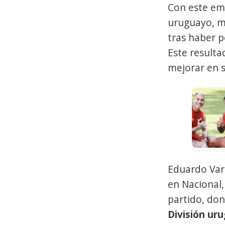
Con este em
uruguayo, m
tras haber p
Este resulta
mejorar en 
Eduardo Varg
en Nacional,
partido, do
División ur