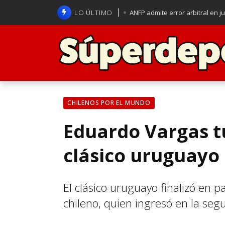
LO ÚLTIMO
ANFP admite error arbitral en j
Lucas Assadi dejó a todos apl
La U se aferra a la esperanza d
Brasil anuncia a Carlo Ancelot
CHILENOS POR EL MUNDO
Eduardo Vargas t
clásico uruguayo 
El clásico uruguayo finalizó en 
chileno, quien ingresó en la se