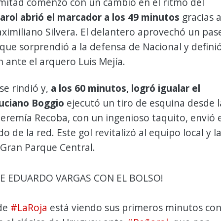
mitad comenzó con un cambio en el ritmo del
arol abrió el marcador a los 49 minutos
gracias 
ximiliano Silvera. El delantero aprovechó un pas
 que sorprendió a la defensa de Nacional y defini
n ante el arquero Luis Mejía.
se rindió y,
a los 60 minutos, logró igualar el
uciano Boggio
ejecutó un tiro de esquina desde l
 Jeremía Recoba, con un ingenioso taquito, envió e
o de la red. Este gol revitalizó al equipo local y l
l Gran Parque Central.
DE EDUARDO VARGAS CON EL BOLSO!
 de
#LaRoja
está viendo sus primeros minutos co