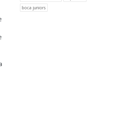
boca juniors
e
e
a
a