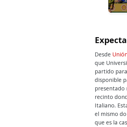
Expecta
Desde
Unión
que Universi
partido para
disponible p
presentado 
recinto don
Italiano. Es
el mismo dom
que es la ca