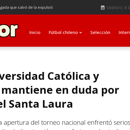
ugada que salvó de la expulsió
SÁBADO, 8 D
audiendo en notable goleada de la
e clasificar a octavos de
Inicio
Fútbol chileno
Selección
Inter
ti como su nuevo entrenador para
versidad Católica y
e mantiene en duda por
el Santa Laura
 apertura del torneo nacional enfrentó serio