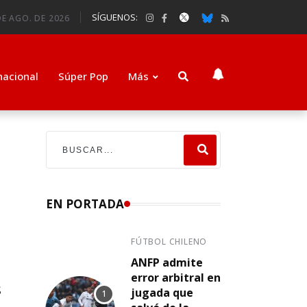
SÍGUENOS:
E AGO. DE 2026
nacional
Súper Pop
Más
EN PORTADA
FÚTBOL CHILENO
ANFP admite
error arbitral en
s
jugada que