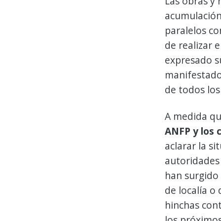
Las obras y 
acumulación 
paralelos co
de realizar 
expresado s
manifestado 
de todos los
A medida que
ANFP y los 
aclarar la s
autoridades 
han surgido 
de localía o
hinchas cont
los próximos