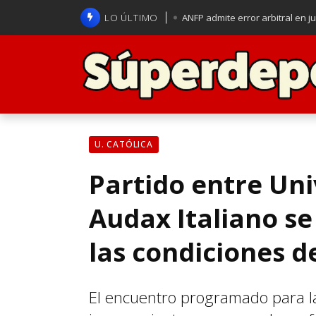
LO ÚLTIMO
ANFP admite error arbitral en j
Lucas Assadi dejó a todos apl
La U se aferra a la esperanza d
Brasil anuncia a Carlo Ancelot
U. CATÓLICA
Partido entre Uni
Audax Italiano s
las condiciones d
El encuentro programado para la