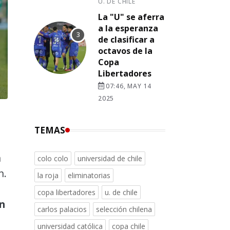
U. DE CHILE
La "U" se aferra
a la esperanza
de clasificar a
octavos de la
Copa
Libertadores
07:46, MAY 14
2025
TEMAS
n
colo colo
universidad de chile
n.
la roja
eliminatorias
copa libertadores
u. de chile
n
carlos palacios
selección chilena
universidad católica
copa chile