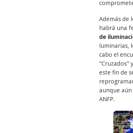
comprometer 
Además de l
habrá una fe
de iluminació
luminarias, 
cabo el encu
"Cruzados" y
este fin de 
reprogramar
aunque aún n
ANFP.