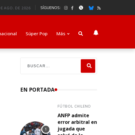
SÍGUENOS:
E AGO. DE 2026
nacional
Súper Pop
Más
EN PORTADA
FÚTBOL CHILENO
ANFP admite
error arbitral en
jugada que