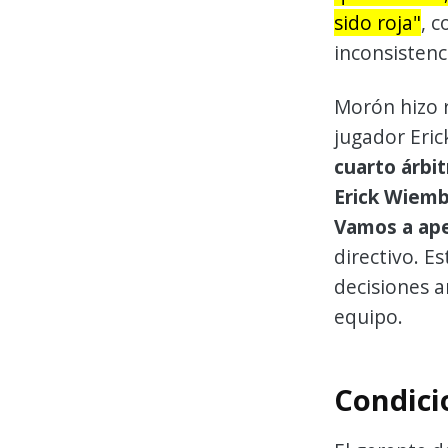
sido roja"
, 
inconsistenci
Morón hizo r
jugador Eri
cuarto árbit
Erick Wiembe
Vamos a ape
directivo. E
decisiones a
equipo.
Condici