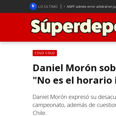
LO ÚLTIMO
ANFP admite error arbitral en j
Lucas Assadi dejó a todos apl
La U se aferra a la esperanza d
Brasil anuncia a Carlo Ancelot
COLO COLO
Daniel Morón sobr
"No es el horario 
Daniel Morón expresó su desacue
campeonato, además de cuestion
Chile.