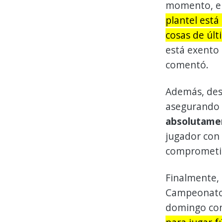
momento, el
plantel está
cosas de ú
está exento 
comentó.
Además, dese
asegurando
absolutame
jugador con 
comprometid
Finalmente, 
Campeonato 
domingo con