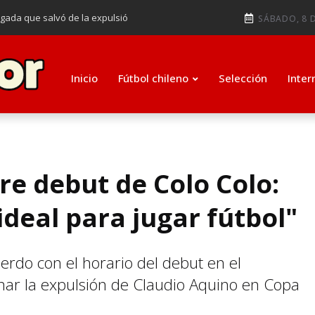
ugada que salvó de la expulsió
SÁBADO, 8 D
audiendo en notable goleada de la
e clasificar a octavos de
Inicio
Fútbol chileno
Selección
Inter
ti como su nuevo entrenador para
e debut de Colo Colo:
ideal para jugar fútbol"
rdo con el horario del debut en el
ar la expulsión de Claudio Aquino en Copa