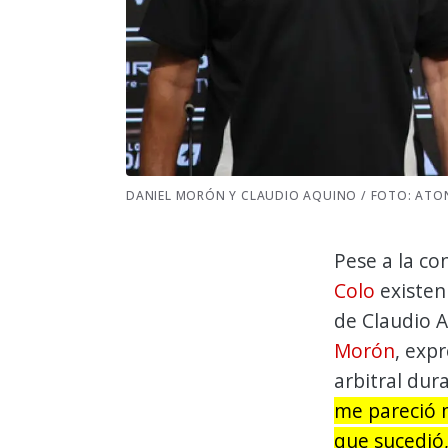
DANIEL MORÓN Y CLAUDIO AQUINO / FOTO: ATON
Pese a la co
Colo
existen
de Claudio A
Morón
, exp
arbitral dur
me pareció m
que sucedió,