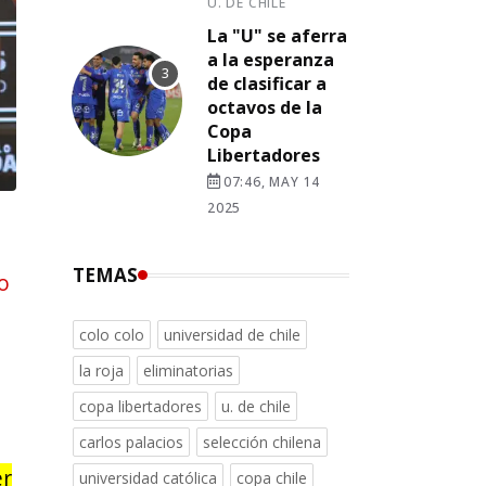
U. DE CHILE
La "U" se aferra
a la esperanza
de clasificar a
octavos de la
Copa
Libertadores
07:46, MAY 14
2025
TEMAS
o
colo colo
universidad de chile
la roja
eliminatorias
copa libertadores
u. de chile
carlos palacios
selección chilena
er
universidad católica
copa chile