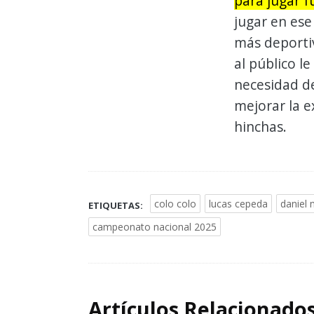
para jugar f
jugar en ese
más deporti
al público l
necesidad de
mejorar la 
hinchas.
colo colo
lucas cepeda
daniel
ETIQUETAS:
campeonato nacional 2025
Artículos Relacionado