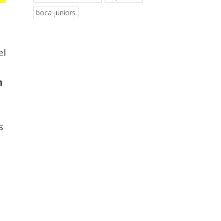
boca juniors
el
n
s