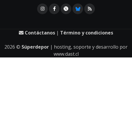
Contáctanos
|
Término y condiciones
2026
©
Súperdepor
| hosting, soporte y desarrollo por
www.dast.cl