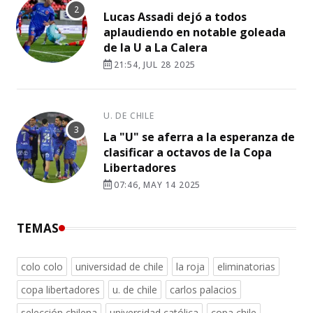
Lucas Assadi dejó a todos
aplaudiendo en notable goleada
de la U a La Calera
21:54, JUL 28 2025
U. DE CHILE
La "U" se aferra a la esperanza de
clasificar a octavos de la Copa
Libertadores
07:46, MAY 14 2025
TEMAS
colo colo
universidad de chile
la roja
eliminatorias
copa libertadores
u. de chile
carlos palacios
selección chilena
universidad católica
copa chile