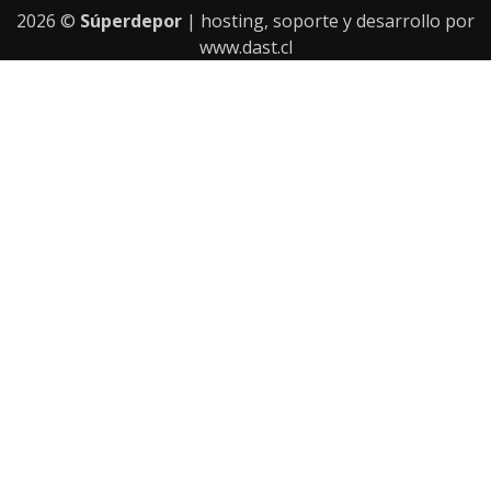
2026
©
Súperdepor
| hosting, soporte y desarrollo por
www.dast.cl