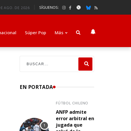
SÍGUENOS:
E AGO. DE 2026
nacional
Súper Pop
Más
EN PORTADA
FÚTBOL CHILENO
ANFP admite
error arbitral en
jugada que