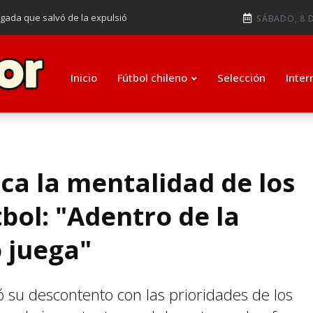
ugada que salvó de la expulsió
SÁBADO, 8 D
audiendo en notable goleada de la
e clasificar a octavos de
Inicio
Fútbol chileno
Selección
Inter
ti como su nuevo entrenador para
ica la mentalidad de los
tbol: "Adentro de la
 juega"
ó su descontento con las prioridades de los