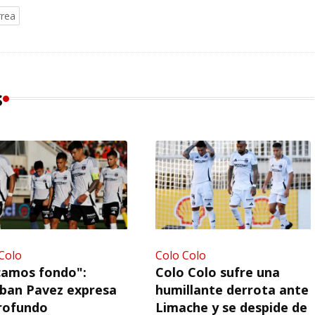
rrea
s
Colo
Colo Colo
camos fondo":
Colo Colo sufre una
ban Pavez expresa
humillante derrota ante
rofundo
Limache y se despide de