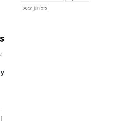
boca juniors
es
e
 y
o
l