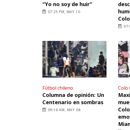
"Yo no soy de huir"
desc
humi
07:25 PM, MAY 10
Colo
07:
Fútbol chileno
Colo 
Columna de opinión: Un
Maxi
Centenario en sombras
mues
Colo
09:16 AM, MAY 08
emot
Mia