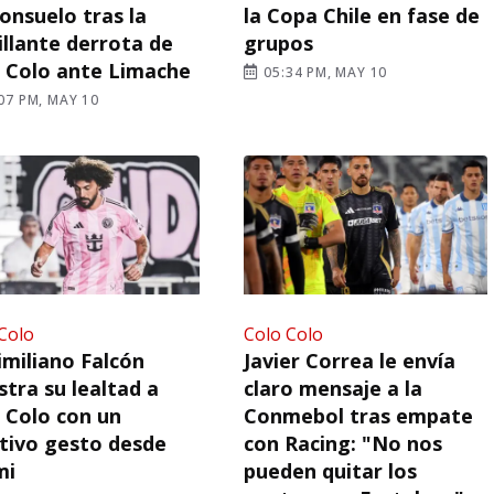
onsuelo tras la
la Copa Chile en fase de
llante derrota de
grupos
 Colo ante Limache
05:34 PM, MAY 10
07 PM, MAY 10
Colo
Colo Colo
miliano Falcón
Javier Correa le envía
tra su lealtad a
claro mensaje a la
 Colo con un
Conmebol tras empate
ivo gesto desde
con Racing: "No nos
mi
pueden quitar los