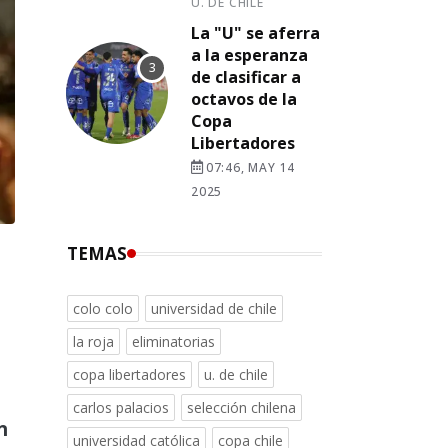
U. DE CHILE
La "U" se aferra
a la esperanza
de clasificar a
octavos de la
Copa
Libertadores
07:46, MAY 14
2025
TEMAS
colo colo
universidad de chile
la roja
eliminatorias
copa libertadores
u. de chile
carlos palacios
selección chilena
n
universidad católica
copa chile