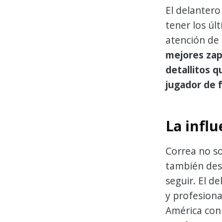
El delantero
tener los úl
atención de 
mejores zapa
detallitos q
jugador de f
La influ
Correa no so
también dest
seguir. El d
y profesion
América con 