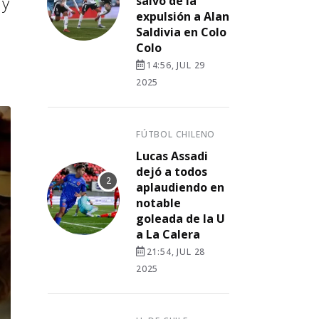
 y
salvó de la
expulsión a Alan
Saldivia en Colo
Colo
14:56, JUL 29
2025
FÚTBOL CHILENO
Lucas Assadi
dejó a todos
aplaudiendo en
notable
goleada de la U
a La Calera
21:54, JUL 28
2025