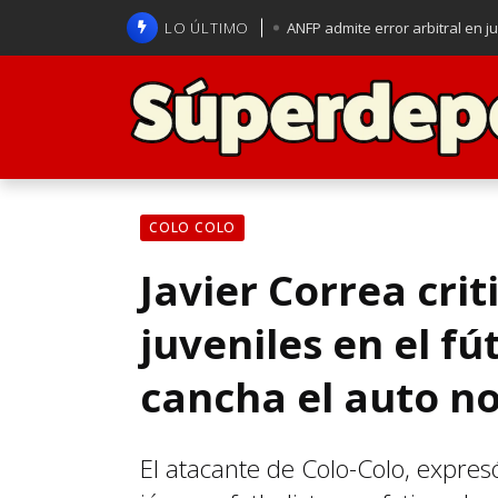
LO ÚLTIMO
ANFP admite error arbitral en j
Lucas Assadi dejó a todos apl
La U se aferra a la esperanza d
Brasil anuncia a Carlo Ancelot
COLO COLO
Javier Correa crit
juveniles en el fú
cancha el auto no
El atacante de Colo-Colo, expres