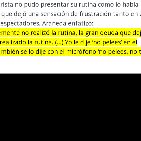
rista no pudo presentar su rutina como lo había
 que dejó una sensación de frustración tanto en 
 espectadores. Araneda enfatizó:
ente no realizó la rutina, la gran deuda que de
ealizado la rutina. (...) Yo le dije ‘no pelees’ en el
ambién se lo dije con el micrófono ‘no pelees, no 
.