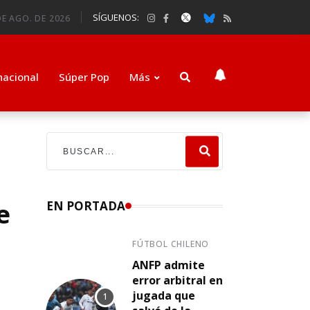
SÍGUENOS:
E AGO. DE 2026
nacional
Súper Pop
Más
e
EN PORTADA
FÚTBOL CHILENO
ANFP admite
error arbitral en
jugada que