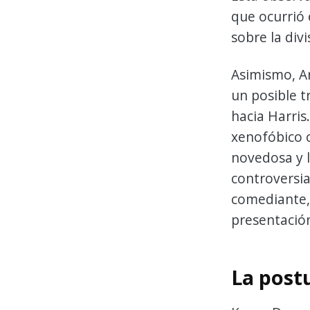
que ocurrió
sobre la divi
Asimismo, Ar
un posible t
hacia Harris
xenofóbico 
novedosa y l
controversia
comediante, 
presentació
La post