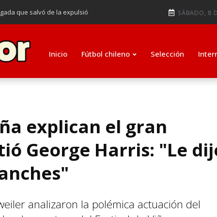
ugada que salvó de la expulsió
SÁBADO, 8 D
audiendo en notable goleada de la
e clasificar a octavos de
Inicio
Fútbol chileno
Selección
Inter
ti como su nuevo entrenador para
ña explican el gran
ió George Harris: "Le dij
ganches"
iler analizaron la polémica actuación del