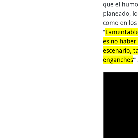
que el humo
planeado, lo
como en los
"
Lamentablem
es no haber r
escenario, t
enganches
’"