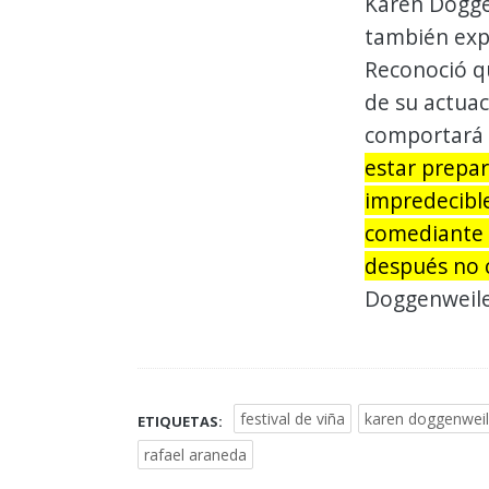
Karen Doggen
también exp
Reconoció qu
de su actua
comportará u
estar prepar
impredecible
comediante 
después no c
Doggenweile
festival de viña
karen doggenweil
ETIQUETAS:
rafael araneda