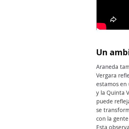
Un ambi
Araneda tam
Vergara refl
estamos en 
y la Quinta 
puede refle
se transfor
con la gente
Esta observa