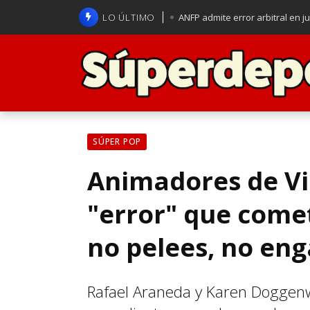
LO ÚLTIMO
ANFP admite error arbitral en j
Lucas Assadi dejó a todos apl
La U se aferra a la esperanza d
Brasil anuncia a Carlo Ancelot
SÚPER POP
Animadores de Vi
"error" que comet
no pelees, no en
Rafael Araneda y Karen Doggenwe