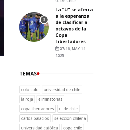
U. DE CHILE
La "U" se aferra
a la esperanza
de clasificar a
octavos de la
Copa
Libertadores
07:46, MAY 14
2025
TEMAS
colo colo
universidad de chile
la roja
eliminatorias
copa libertadores
u. de chile
carlos palacios
selección chilena
universidad católica
copa chile