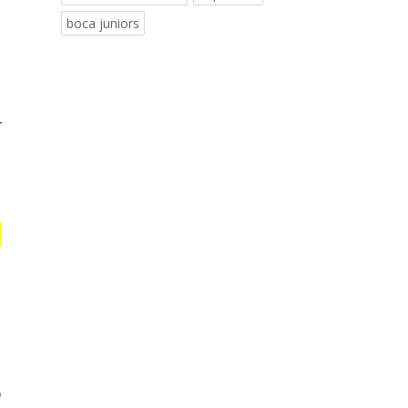
boca juniors
r
e
ó