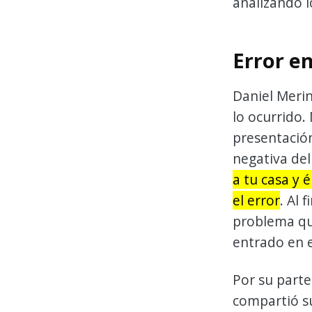
analizando l
Error en
Daniel Merin
lo ocurrido.
presentación
negativa del
a tu casa y é
el error
. Al 
problema que
entrado en e
Por su parte
compartió su