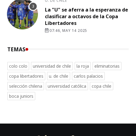
U. DE CHILE
La "U" se aferra a la esperanza de
clasificar a octavos de la Copa
Libertadores
07:46, MAY 14 2025
TEMAS
colo colo
universidad de chile
la roja
eliminatorias
copa libertadores
u. de chile
carlos palacios
selección chilena
universidad católica
copa chile
boca juniors